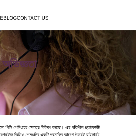
E
BLOG
CONTACT US
 অভিজ্ঞতা
নো পিসি গেমিংয়ের ক্ষেত্রে বিকিরণ করছে। এই গতিশীল প্ল্যাটফর্মটি
 এন্টারপ্রাইজ ভিডিও গেমগুলির একটি প্রসারিত আবেগ উভয়ই হাইলাইট