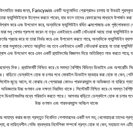
কে উৎসাহিত করার জন্য, Fancywin একটি অনুমোদিত প্রোগ্রামও চালায় যা উভয়ই পুরস্কৃ
ারা ফ্যান্সিউইনকে উল্লেখ করতে পারেন, যার ফলে তাদের রেফারেলের মাধ্যমে উপার্জন করা য
রা বিশ্বাস করে এবং উপভোগ করে, অন্যদিকে ফ্যান্সিউইন বর্ধিত এক্সপোজার এবং পৃষ্ঠপোষ
রা শুধু খেলার প্রশংসা করেন না তবুও একইভাবে একটি নেটওয়ার্ক আছে তারা ফ্যান্সিউইন ব
্যাটফর্মের প্রচার করে যা তারা নির্ভর করে এবং উপভোগ করতে পারে, অন্যদিকে ফ্যান্সিউইন ব
ারা শুধুমাত্র খেলতে আনন্দিত নয় তবে একইভাবে একটি নেটওয়ার্ক রয়েছে যা তারা ফ্যান্সি
িশ্বাস এবং উপভোগ করে এমন একটি প্ল্যাটফর্মের বিজ্ঞাপন দিয়ে অতিরিক্ত লাভ করতে পারে, যখ
খযোগ্য দিক। প্ল্যাটফর্মটি নিশ্চিত করে যে সমস্ত বৈশিষ্ট্য বিভিন্ন ডিভাইস এবং অপারেটিং সিস
পারে। বাড়িতে ডেস্কটপে হোক বা চলার পথে মোবাইল ডিভাইস ব্যবহার করা হোক না কেন, গেমিং অ
িস্টেম জুড়ে আসে, যা বোঝায় যে প্লেয়াররা কোনও পারফরম্যান্স বা অভিজ্ঞতা না হারিয়ে গ্যা
জ্ঞতার উচ্চ গুণমান এবং দক্ষতা নিয়মিত থাকে। সিস্টেমটি নিশ্চিত করে যে সমস্ত বৈশিষ্ট্য
নায়াসে ডিভাইসগুলির মধ্যে পরিবর্তন করতে পারে। আপনার বাড়িতে ডেস্কটপে হোক বা চলার 
উচ্চ গুণমান এবং পারফরম্যান্স অবিচল থাকে৷
ায্য করার জন্য প্রস্তুত নিবেদিত পেশাদারদের একটি দল সহ, খেলোয়াড়রা তাদের প্রশ্ন
স্যা, বা দায়িত্বশীল গেমিং ব্যবস্থার নির্দেশিকা সম্পর্কে প্রশ্ন হোক না কেন, সহায়তা দল 