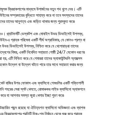
ণমূলক ক্রিয়াকলাপের মাধ্যমে উপার্জনের নতুন পথ খুলে দেয়। এটি
্সিউইনের সম্প্রদায়ের বৃদ্ধিতে সাহায্য করে না তবে সদস্যদের তাদের
ারীদের তাদের আনুগত্য এবং জড়িত থাকার জন্য পুরস্কৃত করে৷
ন্যও। প্ল্যাটফর্মটি ডেস্কটপ এবং মোবাইল উভয় ডিভাইসেই উপলব্ধ,
্সিউইন-এ গ্রাহক পরিষেবা একটি শীর্ষ অগ্রাধিকার, যে কোনও প্রশ্ন বা
উভয় ডিভাইসেই উপলব্ধ, নিশ্চিত করে যে খেলোয়াড়রা তাদের
ষ উদ্বেগের বিষয়, একটি নিবেদিত সহায়তা গোষ্ঠী 24/7 যেকোন ধরণের
়, এটি নিশ্চিত করে যে গেমাররা তাদের অ্যাকাউন্টগুলি অ্যাক্সেস
েকোন উদ্বেগ বা উদ্বেগ ঘটতে পারে তার সাথে সহায়তা করার জন্য
। ক্রিকেট বাজির উপর ফোকাস এবং ক্যাসিনো গেমগুলির একটি শক্তিশালী
য়। আপনি শহরের সেরা স্লট খেলতে, রোমাঞ্চকর লাইভ ক্যাসিনো অ্যাকশনে
ান করে যা আপনার সমস্ত জুয়া খেলার ইচ্ছা পূরণ করে৷
উচ্চারিত পছন্দ রয়েছে যা ঐতিহ্যগত ক্যাসিনো অভিজ্ঞতা এবং ব্যাপক
র ক্রিয়াকলাপের প্রতিটি দিক-গেম নির্বাচন থেকে শুরু করে গ্রাহক