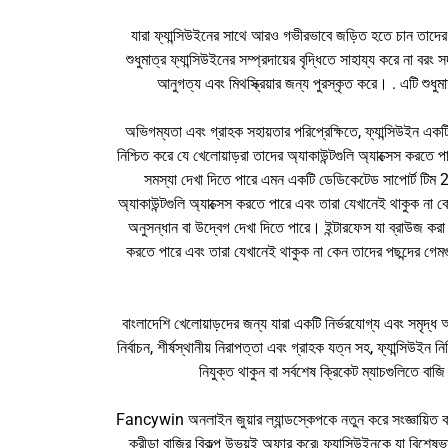
যারা ফ্যান্সিউইনের সাথে আরও গভীরভাবে জড়িত হতে চান তাদের জন
শুধুমাত্র ফ্যান্সিউইনের সম্প্রদায়ের বৃদ্ধিতে সাহায্য করে না বর
আনুগত্য এবং মিথস্ক্রিয়ার জন্য পুরস্কৃত করে। . এটি শুধ
অভিগম্যতা এবং গ্রাহক সহায়তার পরিপ্রেক্ষিতে, ফ্যান্সিউইন এক
নিশ্চিত করে যে খেলোয়াড়রা তাদের অ্যাকাউন্টগুলি অ্যাক্সেস করতে 
সমস্যা দেখা দিতে পারে এমন একটি ডেডিকেটেড সাপোর্ট টিম 
অ্যাকাউন্টগুলি অ্যাক্সেস করতে পারে এবং তারা যেখানেই থাকুক না 
অনুসন্ধান বা উদ্বেগ দেখা দিতে পারে। ইন্টারফেস যা ব্রাউজ করা
করতে পারে এবং তারা যেখানেই থাকুক না কেন তাদের পছন্দের গেমগ
বাংলাদেশি খেলোয়াড়দের জন্য যারা একটি নির্ভরযোগ্য এবং সমৃদ্ধ 
নির্বাচন, শীর্ষস্থানীয় নিরাপত্তা এবং গ্রাহক যত্ন সহ, ফ্যান্সিউ
নিযুক্ত থাকুন বা সর্বশেষ ক্রিকেট ম্যাচগুলিতে বাজ
Fancywin অনলাইন জুয়ার ল্যান্ডস্কেপকে নতুন করে সংজ্ঞায়িত করে
ক্রীড়া বাজির বিকল্প উভয়ই অফার করে৷ ফ্যান্সিউইনকে যা বিশেষভ