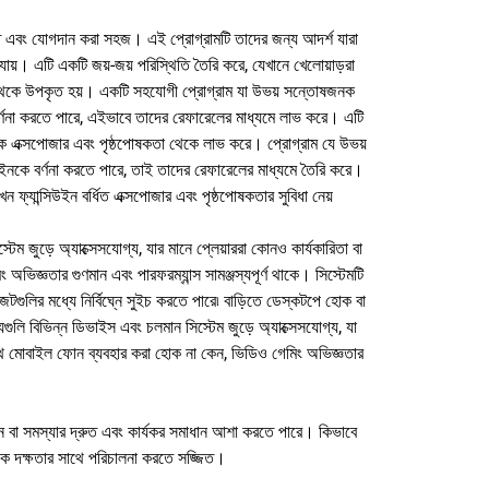
ত এবং যোগদান করা সহজ। এই প্রোগ্রামটি তাদের জন্য আদর্শ যারা
ায়। এটি একটি জয়-জয় পরিস্থিতি তৈরি করে, যেখানে খেলোয়াড়রা
কতা থেকে উপকৃত হয়। একটি সহযোগী প্রোগ্রাম যা উভয় সন্তোষজনক
র্ণনা করতে পারে, এইভাবে তাদের রেফারেলের মাধ্যমে লাভ করে। এটি
্যাপক এক্সপোজার এবং পৃষ্ঠপোষকতা থেকে লাভ করে। প্রোগ্রাম যে উভয়
উইনকে বর্ণনা করতে পারে, তাই তাদের রেফারেলের মাধ্যমে তৈরি করে।
ন ফ্যান্সিউইন বর্ধিত এক্সপোজার এবং পৃষ্ঠপোষকতার সুবিধা নেয়
্টেম জুড়ে অ্যাক্সেসযোগ্য, যার মানে প্লেয়াররা কোনও কার্যকারিতা বা
ভিজ্ঞতার গুণমান এবং পারফরম্যান্স সামঞ্জস্যপূর্ণ থাকে। সিস্টেমটি
জেটগুলির মধ্যে নির্বিঘ্নে সুইচ করতে পারে৷ বাড়িতে ডেস্কটপে হোক বা
গুলি বিভিন্ন ডিভাইস এবং চলমান সিস্টেম জুড়ে অ্যাক্সেসযোগ্য, যা
পথে মোবাইল ফোন ব্যবহার করা হোক না কেন, ভিডিও গেমিং অভিজ্ঞতার
 বা সমস্যার দ্রুত এবং কার্যকর সমাধান আশা করতে পারে। কিভাবে
এটিকে দক্ষতার সাথে পরিচালনা করতে সজ্জিত।