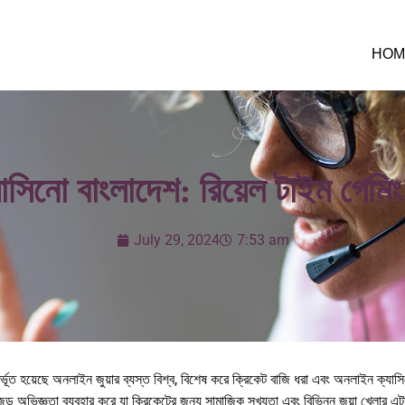
HOM
াসিনো বাংলাদেশ: রিয়েল টাইম গেমিং
July 29, 2024
7:53 am
্ভূত হয়েছে অনলাইন জুয়ার ব্যস্ত বিশ্ব, বিশেষ করে ক্রিকেট বাজি ধরা এবং অনলাইন ক্যাসি
মাইজড অভিজ্ঞতা ব্যবহার করে যা ক্রিকেটের জন্য সামাজিক সখ্যতা এবং বিভিন্ন জুয়া খেলার