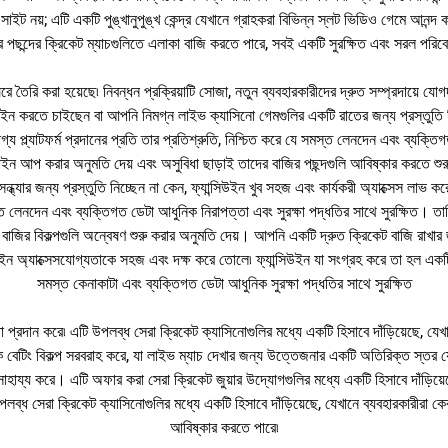
 নয়; এটি একটি পুঙ্খানুপুঙ্খ কেন্দ্র যেখানে গ্রাহকরা বিভিন্ন স্লট ভিডিও গেমে আনন
 পছন্দের ক্রিকেট ম্যাচগুলিতে এলাকা বাজি করতে পারে, সবই একটি সুরক্ষিত এবং সরল পরিবে
ে তৈরি করা হয়েছে৷ নিবন্ধন প্রক্রিয়াটি সোজা, নতুন ব্যবহারকারীদের দ্রুত সম্প্রদায়ে যো
গইন করতে চাইছেন বা আপনি নিমগ্ন লাইভ ক্যাসিনো গেমগুলির একটি রাতের জন্য প্রস্তুতি নি
য প্ল্যাটফর্ম প্রদানের প্রতি তার প্রতিশ্রুতি, নিশ্চিত করে যে সমস্ত লেনদেন এবং ব্যক্তিগ
াইন আপ করার অনুমতি দেয় এবং অসুবিধা ছাড়াই তাদের বাজির পছন্দগুলি আবিষ্কার করতে শ
্যার জন্য প্রস্তুতি নিচ্ছেন না কেন, ফ্যান্সিউইন খুব সহজ এবং কার্যকরী অ্যাক্সেস লাভ ক
সমস্ত লেনদেন এবং ব্যক্তিগত ডেটা আধুনিক নিরাপত্তা এবং সুরক্ষা পদ্ধতির সাথে সুরক্ষিত। তা
াজির বিকল্পগুলি অন্বেষণ শুরু করার অনুমতি দেয়। আপনি একটি দ্রুত ক্রিকেট বাজি রাখার 
্সিউইন অ্যাক্সেসযোগ্যতাকে সহজ এবং দক্ষ করে তোলে৷ ফ্যান্সিউইন যা সংগ্রহ করে তা হল একটি 
সমস্ত কেনাকাটা এবং ব্যক্তিগত ডেটা আধুনিক সুরক্ষা পদ্ধতির সাথে সুরক্ষিত
া প্রদান করে৷ এটি উপলব্ধ সেরা ক্রিকেট ক্যাসিনোগুলির মধ্যে একটি হিসাবে দাঁড়িয়েছে, যেখান
 ব্যাপক বেটিং বিকল্প সরবরাহ করে, যা লাইভ ম্যাচ দেখার জন্য উত্তেজনার একটি অতিরিক্ত স
াহায্য করে। এটি অফার করা সেরা ক্রিকেট জুয়ার উদ্যোগগুলির মধ্যে একটি হিসাবে দাঁড়িয়েছ
লব্ধ সেরা ক্রিকেট ক্যাসিনোগুলির মধ্যে একটি হিসাবে দাঁড়িয়েছে, যেখানে ব্যবহারকারীরা কেবল স্
আবিষ্কার করতে পারে৷