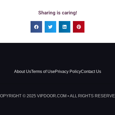
Sharing is caring!
About Us
Terms of Use
Privacy Policy
Contact Us
OPYRIGHT © 2025 VIPDOOR.COM • ALL RIGHTS RESERV