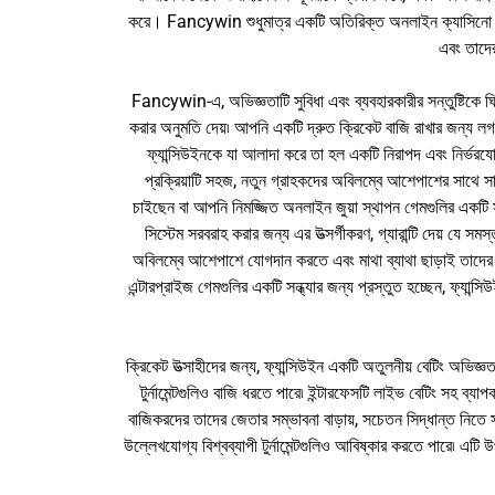
করে। Fancywin শুধুমাত্র একটি অতিরিক্ত অনলাইন ক্যাসিনো সাইট
এবং তাদের
Fancywin-এ, অভিজ্ঞতাটি সুবিধা এবং ব্যবহারকারীর সন্তুষ্টিকে ঘির
করার অনুমতি দেয়৷ আপনি একটি দ্রুত ক্রিকেট বাজি রাখার জন্য ল
ফ্যান্সিউইনকে যা আলাদা করে তা হল একটি নিরাপদ এবং নির্ভরযোগ্
প্রক্রিয়াটি সহজ, নতুন গ্রাহকদের অবিলম্বে আশেপাশের সাথে স
চাইছেন বা আপনি নিমজ্জিত অনলাইন জুয়া স্থাপন গেমগুলির একটি সন্ধ
সিস্টেম সরবরাহ করার জন্য এর উত্সর্গীকরণ, গ্যারান্টি দেয় যে 
অবিলম্বে আশেপাশে যোগদান করতে এবং মাথা ব্যাথা ছাড়াই তাদের ব
এন্টারপ্রাইজ গেমগুলির একটি সন্ধ্যার জন্য প্রস্তুত হচ্ছেন, ফ্যান
ক্রিকেট উত্সাহীদের জন্য, ফ্যান্সিউইন একটি অতুলনীয় বেটিং অভিজ্ঞত
টুর্নামেন্টগুলিও বাজি ধরতে পারে৷ ইন্টারফেসটি লাইভ বেটিং সহ
বাজিকরদের তাদের জেতার সম্ভাবনা বাড়ায়, সচেতন সিদ্ধান্ত নিতে স
উল্লেখযোগ্য বিশ্বব্যাপী টুর্নামেন্টগুলিও আবিষ্কার করতে পারে৷ এটি উপ