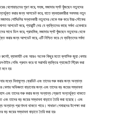
তরের খেলোয়াড়দের পূরণ করে, সহজ, মজাদার স্লট খুঁজছেন নতুনদের
অন্তর্ভুক্ত করার জন্য আপডেট করে, যাতে ব্যবহারকারীরা সবসময় নতুন
জাদার পোর্টগুলির সন্ধানকারী নতুনদের থেকে শুরু করে উচ্চ-স্টেকের
াগত আপডেট করে, গ্যারান্টি দেয় যে ব্যক্তিদের কাছে সর্বদা একেবারে
ড়দের সাথে ডিল করে, প্রাথমিক, মজাদার স্লট খুঁজছেন নতুনদের থেকে
ভুক্ত করার জন্য আপডেট করে, এটি নিশ্চিত করে যে ব্যক্তিদের সর্বদা
রুলেট, ব্যাকার্যাট এবং আরও অনেক কিছুর মতো ক্লাসিক জুয়া খেলার
টাইম গেমিং প্রদান করে যা সরাসরি ব্যক্তির গ্যাজেটে স্ট্রিম করা
ো মনে হয়
র মধ্যে বিনামূল্যে ক্রেডিট এবং তাদের শুরু করার জন্য অন্যান্য
দের খেলার অভিজ্ঞতা বাড়ানোর জন্য এবং তাদের বড় জয়ের সম্ভাবনা
হাস এবং তাদের শুরু করার জন্য অন্যান্য প্রেরণা অন্তর্ভুক্ত থাকতে
রতে এবং তাদের বড় জয়ের সম্ভাবনা বাড়াতে তৈরি করা হয়েছে। এবং
ন্য অন্যান্য প্রণোদনা থাকতে পারে। সাধারণ গেমারদের উপেক্ষা করা
ের বড় জয়ের সম্ভাবনা বাড়াতে তৈরি করা হয়৷