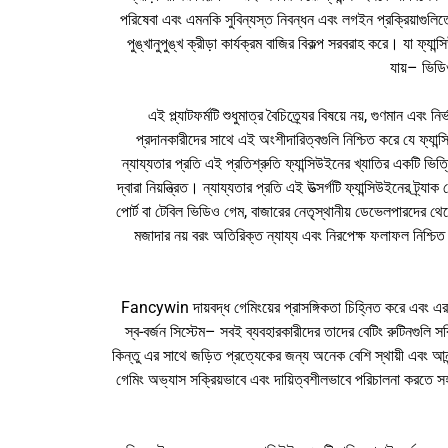
পরিষেবা এবং এমনকি সুবিন্যস্ত নিবন্ধন এবং লগইন প্রক্রিয়াগুলিতে স্
পুঙ্খানুপুঙ্খ ক্রীড়া কার্যক্রম বাজির বিকল্প সরবরাহ করে। যা ফ
যায়– ভিডি
এই প্ল্যাটফর্মটি শুধুমাত্র বৈচিত্র্যের বিষয়ে নয়, গুণমান এ
প্রদানকারীদের সাথে এই অংশীদারিত্বগুলি নিশ্চিত করে যে ফ্যান্স
ন্যায্যতার প্রতি এই প্রতিশ্রুতি ফ্যান্সিউইনের খ্যাতির একটি ভি
দ্বারা নিয়ন্ত্রিত। ন্যায্যতার প্রতি এই উত্সর্গটি ফ্যান্সিউইনে
পোর্ট বা টেবিল ভিডিও গেম, বাজারের নেতৃস্থানীয় ডেভেলপারদের থেকে
মজাদার নয় বরং অতিরিক্ত ন্যায্য এবং নিরপেক্ষ ফলাফল নিশ্চিত ক
Fancywin দায়বদ্ধ গেমিংয়ের প্রাসঙ্গিকতা চিহ্নিত করে এবং এর 
স্ব-বর্জন সিস্টেম– সবই ব্যবহারকারীদের তাদের বেটিং রুটিনগুলি স
কিন্তু এর সাথে জড়িত প্রত্যেকের জন্য অনেক বেশি স্থায়ী এবং আনন
গেমিং অভ্যাস সক্রিয়ভাবে এবং দায়িত্বশীলভাবে পরিচালনা করতে সহায