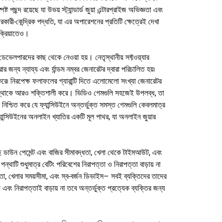
পছন্দ রয়েছে যা উভয় স্ট্যান্ডার্ড জুয়া এন্টারপ্রাইজ অভিজ্ঞতা এবং
রকারী-কেন্দ্রিক পদ্ধতি, যা এর অপারেশনের প্রতিটি ক্ষেত্রেই দেখা
ক্রিয়াতেও।
্ষ ডেভেলপারদের কাছ থেকে নেওয়া হয়। নেতৃস্থানীয় সফ্টওয়্যার
জন্য ন্যায্য এবং র্যান্ডম নম্বর জেনারেটর দ্বারা পরিচালিত হয়৷
 করে৷ নিরপেক্ষ ফলাফলের গ্যারান্টি দিতে এলোমেলো সংখ্যা জেনারেটর
 তার অবস্থাকে আরও শক্তিশালী করে। ভিডিও গেমগুলি সহজেই উপলব্ধ, তা
 নিশ্চিত করে যে ফ্যান্সিউইনে অন্তর্ভুক্ত সমস্ত গেমগুলি কেবলমাত্র
 ফ্যান্সিউইনের অনলাইন খ্যাতির একটি মূল পাথর, যা অনলাইন জুয়ার
েছে ডাউন পেমেন্ট এবং বাজির সীমাবদ্ধতা, খেলা থেকে টাইমআউট, এবং
থাটি শুধুমাত্র বেটিং পরিবেশের নিরাপত্তা ও নিরাপত্তা বাড়ায় না
ধতা, খেলার সময়সীমা, এবং স্ব-বর্জন ডিভাইস– সবই ব্যক্তিদের তাদের
এবং নিরাপত্তাই বাড়ায় না তবে অন্তর্ভুক্ত প্রত্যেক ব্যক্তির জন্য