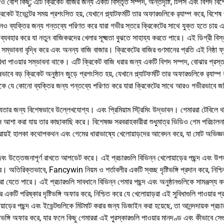
য়েও বেশি কিছু; এটি ক্রিকেট বাজির জন্য একটি বিস্তৃত সম্পদ, অন্তর্দৃষ্টি, টিপস এবং বিশদ 
ট ইভেন্টের সময় প্রশংসিত হয়, যেখানে প্ল্যাটফর্মটি তার অফারগুলিকে র‌্যাম্প করে, বিশেষ
যেকোনও ব্যক্তির জন্য গন্তব্যে পরিণত করে যারা গভীর স্তরে ক্রিকেটের সাথে যুক্ত হতে চা
ব্যবহার করে যা নতুন বাজিকরদের খেলার সূক্ষ্মতা বুঝতে সাহায্য করতে পারে। এই ডিগ্রী বিস্তার
করে, সম্ভাবনা বৃদ্ধি করে এবং অনন্য বাজি বাজার। ক্রিকেটের বাজির গুণমানের প্রতি এই নিষ্ঠ
ধা পাওয়ার সম্ভাবনা থাকে। এটি ক্রিকেট বাজি ধরার জন্য একটি বিশদ সম্পদ, বোঝার প্রস্তাব
বে বড় ক্রিকেট অনুষ্ঠান জুড়ে প্রশংসিত হয়, যেখানে প্ল্যাটফর্মটি তার অফারগুলিকে র‌্যাম্প
িউইনকে যে কোনো ব্যক্তির জন্য গন্তব্যে পরিণত করে যারা ক্রিকেটের সাথে আরও গভীরভাবে জড়
যতার জন্য বিশেষভাবে উল্লেখযোগ্য। এবং প্রিমিয়াম স্ট্রিমিং উদ্ভাবন। গেমাররা টেবিল
ানে আশা করা যায় তার কাছাকাছি করে। বিশেষজ্ঞ সরবরাহকারীরা শুধুমাত্র ভিডিও গেম পরিচা
্রায়ই হালকা কথোপকথন এবং গেমের ধারাভাষ্যে খেলোয়াড়দের আবেদন করে, যা মোট অভিজ্
 এবং উত্তেজনাপূর্ণ রাখতে আপডেট করে। এই প্রচারগুলি বিভিন্ন খেলোয়াড়ের পছন্দ এবং উপ
 এন্ট্রি। অতিরিক্তভাবে, Fancywin নিয়ম ও শর্তাবলীর একটি স্বচ্ছ দৃষ্টিভঙ্গি প্রদান করে, ন
 যেতে পারে। এই প্রচারগুলি সাবধানে বিভিন্ন গেমার পছন্দ এবং অনুষ্ঠানগুলিকে সামঞ্জস্য করা
টি পরিষ্কার দৃষ্টিভঙ্গি অফার করে, নিশ্চিত করে যে খেলোয়াড়রা এই সুবিধাগুলি পাওয়ার প
য়াড়ের পছন্দ এবং ইভেন্টগুলিকে মিটমাট করার জন্য ডিজাইন করা হয়েছে, তা আনন্দদায়ক প্রচার
দৃষ্টিভঙ্গি অফার করে, যার ফলে কিছু গেমাররা এই পুরস্কারগুলি পাওয়ার মানদণ্ড এবং কীভাবে 