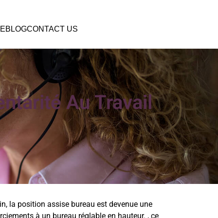
E
BLOG
CONTACT US
tarité Au Travail
ain, la position assise bureau est devenue une
erciements à un bureau réglable en hauteur. , ce