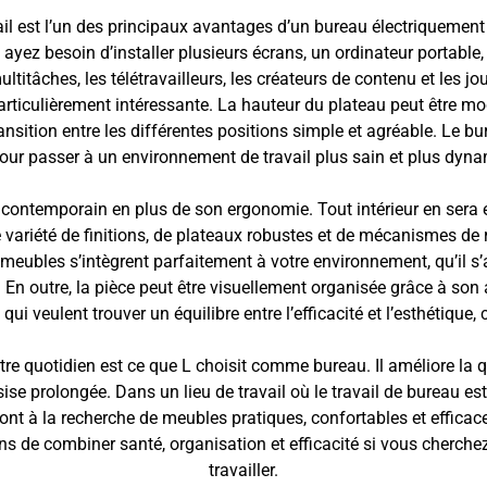
vail est l’un des principaux avantages d’un bureau électriquemen
 ayez besoin d’installer plusieurs écrans, un ordinateur portabl
titâches, les télétravailleurs, les créateurs de contenu et les jo
particulièrement intéressante. La hauteur du plateau peut être m
nsition entre les différentes positions simple et agréable. Le bu
pour passer à un environnement de travail plus sain et plus dyn
contemporain en plus de son ergonomie. Tout intérieur en sera enr
variété de finitions, de plateaux robustes et de mécanismes de ré
s meubles s’intègrent parfaitement à votre environnement, qu’il 
. En outre, la pièce peut être visuellement organisée grâce à son 
qui veulent trouver un équilibre entre l’efficacité et l’esthétique, 
-être quotidien est ce que L choisit comme bureau. Il améliore l
ssise prolongée. Dans un lieu de travail où le travail de bureau 
nt à la recherche de meubles pratiques, confortables et efficac
s de combiner santé, organisation et efficacité si vous cherch
travailler.