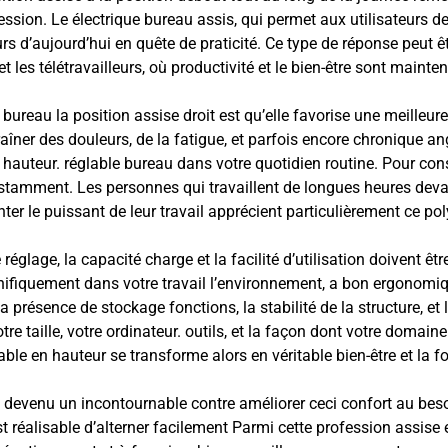
 pression. Le électrique bureau assis, qui permet aux utilisateurs
eurs d’aujourd’hui en quête de praticité. Ce type de réponse peut ê
 les télétravailleurs, où productivité et le bien-être sont mainte
eau la position assise droit est qu’elle favorise une meilleure 
aîner des douleurs, de la fatigue, et parfois encore chronique 
uteur. réglable bureau dans votre quotidien routine. Pour conse
constamment. Les personnes qui travaillent de longues heures de
er le puissant de leur travail apprécient particulièrement ce po
de réglage, la capacité charge et la facilité d’utilisation doivent ê
ifiquement dans votre travail l’environnement, a bon ergonomiqu
a présence de stockage fonctions, la stabilité de la structure, et 
tre taille, votre ordinateur. outils, et la façon dont votre domaine
ble en hauteur se transforme alors en véritable bien-être et la fo
 devenu un incontournable contre améliorer ceci confort au beso
t réalisable d’alterner facilement Parmi cette profession assise 