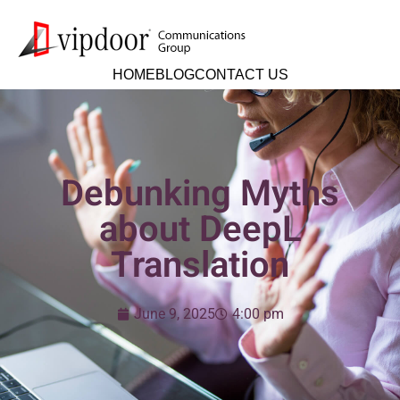
HOME
BLOG
CONTACT US
Debunking Myths
about DeepL
Translation
June 9, 2025
4:00 pm