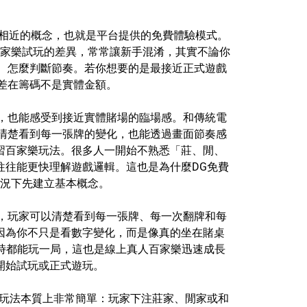
是相近的概念，也就是平台提供的免費體驗模式。
家樂試玩的差異，常常讓新手混淆，其實不論你
、怎麼判斷節奏。若你想要的是最接近正式遊戲
差在籌碼不是實體金額。
，也能感受到接近實體賭場的臨場感。和傳統電
清楚看到每一張牌的變化，也能透過畫面節奏感
習百家樂玩法。很多人一開始不熟悉「莊、閒、
往往能更快理解遊戲邏輯。這也是為什麼DG免費
況下先建立基本概念。
，玩家可以清楚看到每一張牌、每一次翻牌和每
因為你不只是看數字變化，而是像真的坐在賭桌
隨時都能玩一局，這也是線上真人百家樂迅速成長
開始試玩或正式遊玩。
樂玩法本質上非常簡單：玩家下注莊家、閒家或和