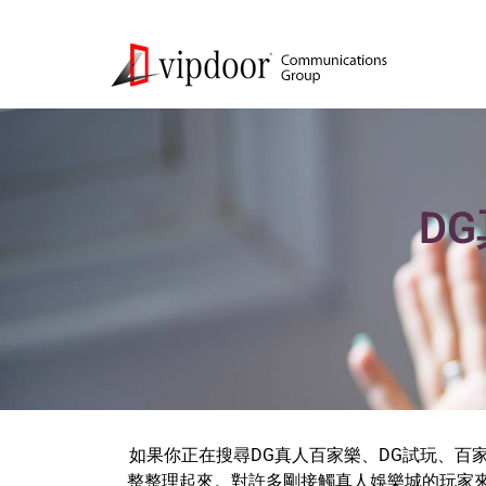
D
如果你正在搜尋DG真人百家樂、DG試玩、百
整整理起來。對許多剛接觸真人娛樂城的玩家