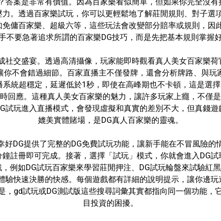
值？答案是非常有價值。因為百家樂看似簡單，但如果你完全沒有
壓力。透過百家樂試玩，你可以更輕鬆地了解莊閒規則、對子選項
如免傭百家樂、超級六等，這些玩法會改變部分賠率或規則，因此
手不要急著追求所謂的百家樂DG技巧，而是先把基本規則掌握
變成社交盛宴。透過高清攝像，玩家能即時觀看真人美女百家樂荷
讓你不會錯過細節。百家直播主不僅發牌，還會分析牌路、與玩
直播系統超穩定，延遲低於1秒，即使在高峰期也不卡頓，這是選
時回應。這種真人美女百家樂的魅力，讓許多玩家上癮，不僅是
DG試玩進入直播模式，會發現虛擬和真實的差別不大，但真錢遊
媲美實體賭場，是DG真人百家樂的靈魂。
幸好DG提供了完整的DG免費試玩功能，讓新手能在不冒風險的
分鐘註冊即可完成。接著，選擇「試玩」模式，你就會進入DG試
，例如DG試玩百家樂來學習莊閒押注、DG試玩輪盤來試驗紅黑
來體驗快速決勝的快感。每個遊戲都有詳細的說明提示，讓你邊玩
是，gd試玩或DG測試版這些搜尋詞彙其實都指向同一個功能，
目投資的困擾。