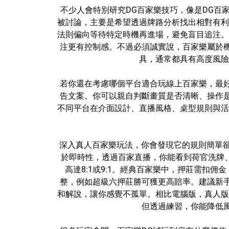
不少人會特別研究DG百家樂技巧，像是DG百
被討論，主要是希望透過牌路分析找出相對有利
法則偏向等待特定時機再進場，避免盲目追注。
注更有控制感。不過必須誠實說，百家樂屬於
具，通常都具有高度風險
若你還在考慮哪個平台適合玩線上百家樂，最
告文案。你可以親自判斷畫質是否清晰、操作
不同平台在介面設計、直播風格、桌型規則與活
深入真人百家樂玩法，你會發現它的規則簡單
於即時性，透過百家直播，你能看到荷官洗牌、發
高達8:1或9:1。經典百家樂中，押莊需扣
整，例如超級六押莊勝可獲更高賠率。建議新
和解說，讓你感覺不孤單。相比電腦版，真人版
但透過練習，你能降低