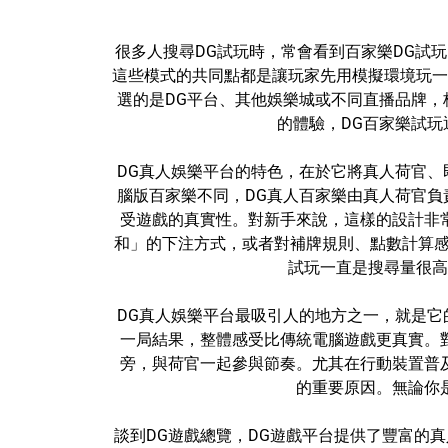
很多人搜尋DG試玩時，常會看到百家樂DG試
這些模式的共同點都是讓玩家先用模擬環境玩一
選的是DG平台、其他娛樂城或不同直播品牌
的體驗，DG百家樂試
DG真人娛樂平台的特色，在於它將真人荷官
腦版百家樂不同，DG真人百家樂由真人荷官
受遊戲的真實性。對新手來說，這樣的設計非
和」的下注方式，或者對補牌規則、點數計算感
試玩一直是搜尋量很高
DG真人娛樂平台最吸引人的地方之一，就是
一局結果，整體感受比傳統電腦遊戲更真實。
旁，與荷官一起參與節奏。尤其在行動裝置普及
的重要原因。無論你
談到DG遊戲總覽，DG遊戲平台提供了豐富的