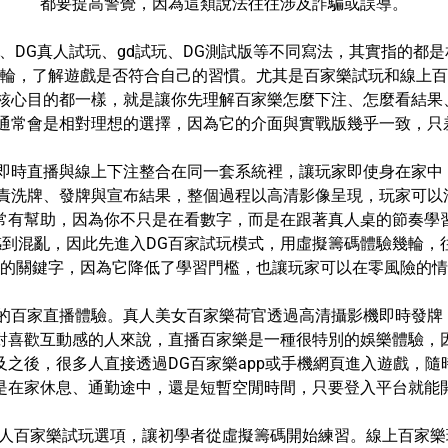
都要提高警覺，因為這類說法往往涉及詐騙或誤導。
玩、DG真人試玩、gd試玩、DG測試版等不同寫法，其實指的都
輪，了解遊戲是否符合自己的習慣。尤其是百家樂試玩和線上百
，核心目的都一樣，就是讓你先理解百家樂怎麼下注、怎麼看結果
玩通常會是相對理想的選擇，因為它的介面與實戰版幾乎一致，只
、即時直播與線上下注整合在同一套系統裡，讓玩家即使身在家中
負責洗牌、發牌與宣布結果，整個過程以高清影像呈現，玩家可以
常有幫助，因為你不只是在看數字，而是在跟著真人桌的節奏學
到混亂，因此先進入DG百家試玩模式，用虛擬籌碼體驗幾輪，
的關鍵字，因為它降低了學習門檻，也讓玩家可以在零風險的情
它的百家直播體驗。真人美女百家樂荷官透過高清攝影機即時發牌
對喜歡互動感的人來說，直播百家樂是一種很特別的娛樂體驗，
之後，很多人直接透過DG百家樂app或手機網頁進入遊戲，
是在家休息、通勤途中，還是短暫空閒時間，只要登入平台就能
真人百家樂試玩選項，讓初學者從虛擬籌碼開始練習。線上百家