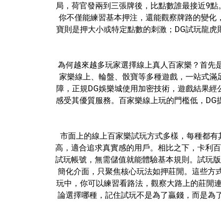
局，荷官發兩到三張牌後，比點數誰最接近9點
你不僅能練習基本押注，還能觀察牌路的變化，
寶則是押大小或特定點數的刺激；DG試玩龍虎
為何越來越多玩家選擇線上真人百家樂？首先
家樂線上、輪盤、骰寶等多種遊戲，一站式滿
障，正規DG娛樂城使用加密技術，遊戲結果經
感受其優質服務。百家樂線上玩的門檻低，DG
市面上的線上百家樂試玩方式多樣，每種都有
高，適合追求真實感的用戶。相比之下，卡利百
試玩帳號，無需儲值就能體驗基本規則。試玩版
簡化介面，只聚焦核心玩法如押莊閒。這些方
玩中，你可以練習看路法，觀察大路上的莊閒連
論選擇哪種，記住試玩不是為了贏錢，而是為