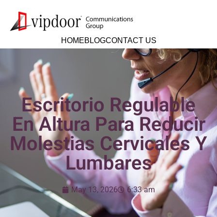
HOME
BLOG
CONTACT US
Escritorio Regulable
En Altura Para Reducir
Molestias Cervicales Y
Lumbares
May 13, 2026
6:33 am