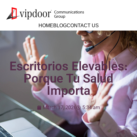
HOME
BLOG
CONTACT US
Escritorios Elevables:
Porque Tu Salud
Importa
March 17, 2026
5:34 am