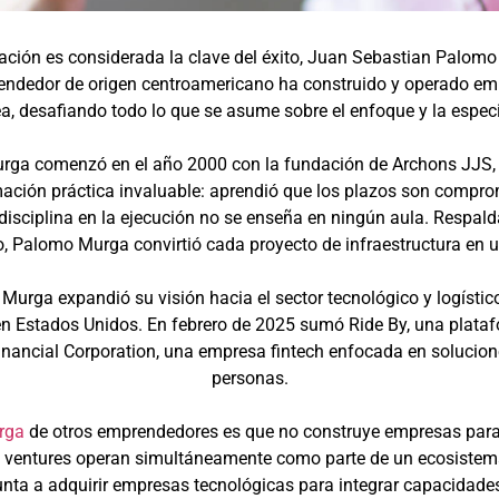
zación es considerada la clave del éxito, Juan Sebastian Pal
rendedor de origen centroamericano ha construido y operado emp
a, desafiando todo lo que se asume sobre el enfoque y la especi
rga comenzó en el año 2000 con la fundación de Archons JJS, 
ación práctica invaluable: aprendió que los plazos son compromi
 disciplina en la ejecución no se enseña en ningún aula. Respald
o, Palomo Murga convirtió cada proyecto de infraestructura en u
urga expandió su visión hacia el sector tecnológico y logístic
en Estados Unidos. En febrero de 2025 sumó Ride By, una pla
inancial Corporation, una empresa fintech enfocada en solucione
personas.
rga
de otros emprendedores es que no construye empresas para
s ventures operan simultáneamente como parte de un ecosistem
nta a adquirir empresas tecnológicas para integrar capacidades 