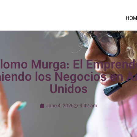
HOM
lomo Murga: El Emprende
niendo los Negocios en A
Unidos
June 4, 2026
3:42 am