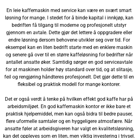
En leie kaffemaskin med service kan være en svært smart
løsning for mange. I stedet for å binde kapital i innkjøp, kan
bedriften få tilgang til moderne og profesjonelt utstyr
gjennom en avtale. Dette gjør det lettere å oppgradere eller
endre løsning dersom behovene utvikler seg over tid. For
eksempel kan en liten bedrift starte med en enklere maskin
og senere gå over til en større kaffeløsning for bedrifter når
antallet ansatte øker. Samtidig sørger en god serviceavtale
for at maskinen holder høy standard over tid, og at slitasje,
feil og rengjøring håndteres profesjonelt. Det gjør dette til en
fleksibel og praktisk modell for mange kontorer.
Det er også verdt å tenke på hvilken effekt god kaffe har på
arbeidsmiljøet. En god kaffemaskin kontor er ikke bare et
praktisk hjelpemiddel, men kan også bidra til bedre pauser,
flere uformelle samtaler og en hyggeligere atmosfære. Når
ansatte føler at arbeidsgiveren har valgt en kvalitetsløsning,
kan det oppleves som en liten, men viktig investering i trivsel.