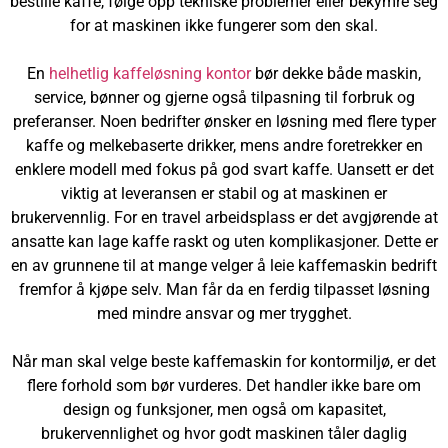
bestille kaffe, følge opp tekniske problemer eller bekymre seg
for at maskinen ikke fungerer som den skal.
En
helhetlig kaffeløsning kontor
bør dekke både maskin,
service, bønner og gjerne også tilpasning til forbruk og
preferanser. Noen bedrifter ønsker en løsning med flere typer
kaffe og melkebaserte drikker, mens andre foretrekker en
enklere modell med fokus på god svart kaffe. Uansett er det
viktig at leveransen er stabil og at maskinen er
brukervennlig. For en travel arbeidsplass er det avgjørende at
ansatte kan lage kaffe raskt og uten komplikasjoner. Dette er
en av grunnene til at mange velger å leie kaffemaskin bedrift
fremfor å kjøpe selv. Man får da en ferdig tilpasset løsning
med mindre ansvar og mer trygghet.
Når man skal velge beste kaffemaskin for kontormiljø, er det
flere forhold som bør vurderes. Det handler ikke bare om
design og funksjoner, men også om kapasitet,
brukervennlighet og hvor godt maskinen tåler daglig