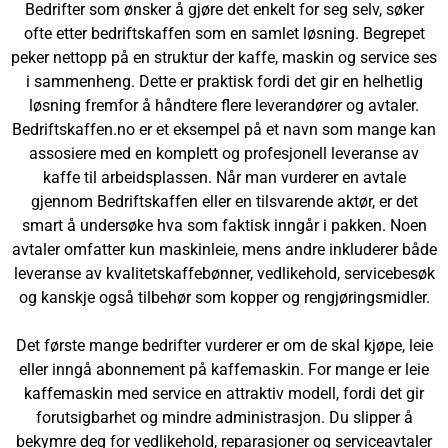
Bedrifter som ønsker å gjøre det enkelt for seg selv, søker
ofte etter bedriftskaffen som en samlet løsning. Begrepet
peker nettopp på en struktur der kaffe, maskin og service ses
i sammenheng. Dette er praktisk fordi det gir en helhetlig
løsning fremfor å håndtere flere leverandører og avtaler.
Bedriftskaffen.no er et eksempel på et navn som mange kan
assosiere med en komplett og profesjonell leveranse av
kaffe til arbeidsplassen. Når man vurderer en avtale
gjennom Bedriftskaffen eller en tilsvarende aktør, er det
smart å undersøke hva som faktisk inngår i pakken. Noen
avtaler omfatter kun maskinleie, mens andre inkluderer både
leveranse av kvalitetskaffebønner, vedlikehold, servicebesøk
og kanskje også tilbehør som kopper og rengjøringsmidler.
Det første mange bedrifter vurderer er om de skal kjøpe, leie
eller inngå abonnement på kaffemaskin. For mange er leie
kaffemaskin med service en attraktiv modell, fordi det gir
forutsigbarhet og mindre administrasjon. Du slipper å
bekymre deg for vedlikehold, reparasjoner og serviceavtaler