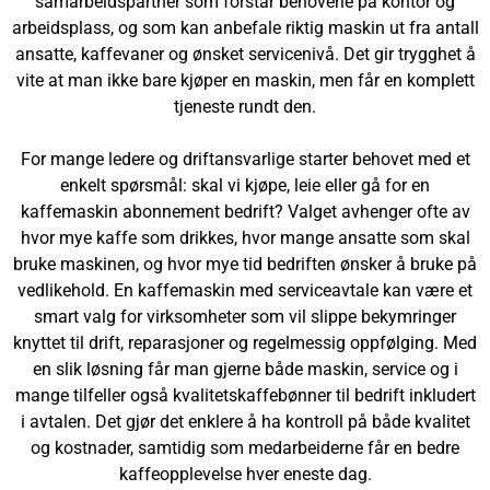
samarbeidspartner som forstår behovene på kontor og
arbeidsplass, og som kan anbefale riktig maskin ut fra antall
ansatte, kaffevaner og ønsket servicenivå. Det gir trygghet å
vite at man ikke bare kjøper en maskin, men får en komplett
tjeneste rundt den.
For mange ledere og driftansvarlige starter behovet med et
enkelt spørsmål: skal vi kjøpe, leie eller gå for en
kaffemaskin abonnement bedrift? Valget avhenger ofte av
hvor mye kaffe som drikkes, hvor mange ansatte som skal
bruke maskinen, og hvor mye tid bedriften ønsker å bruke på
vedlikehold. En kaffemaskin med serviceavtale kan være et
smart valg for virksomheter som vil slippe bekymringer
knyttet til drift, reparasjoner og regelmessig oppfølging. Med
en slik løsning får man gjerne både maskin, service og i
mange tilfeller også kvalitetskaffebønner til bedrift inkludert
i avtalen. Det gjør det enklere å ha kontroll på både kvalitet
og kostnader, samtidig som medarbeiderne får en bedre
kaffeopplevelse hver eneste dag.