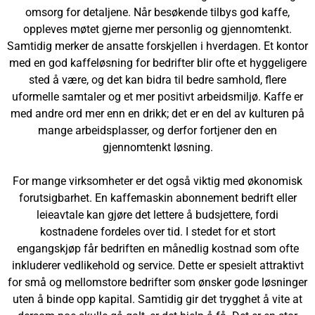
omsorg for detaljene. Når besøkende tilbys god kaffe,
oppleves møtet gjerne mer personlig og gjennomtenkt.
Samtidig merker de ansatte forskjellen i hverdagen. Et kontor
med en god kaffeløsning for bedrifter blir ofte et hyggeligere
sted å være, og det kan bidra til bedre samhold, flere
uformelle samtaler og et mer positivt arbeidsmiljø. Kaffe er
med andre ord mer enn en drikk; det er en del av kulturen på
mange arbeidsplasser, og derfor fortjener den en
gjennomtenkt løsning.
For mange virksomheter er det også viktig med økonomisk
forutsigbarhet. En kaffemaskin abonnement bedrift eller
leieavtale kan gjøre det lettere å budsjettere, fordi
kostnadene fordeles over tid. I stedet for et stort
engangskjøp får bedriften en månedlig kostnad som ofte
inkluderer vedlikehold og service. Dette er spesielt attraktivt
for små og mellomstore bedrifter som ønsker gode løsninger
uten å binde opp kapital. Samtidig gir det trygghet å vite at