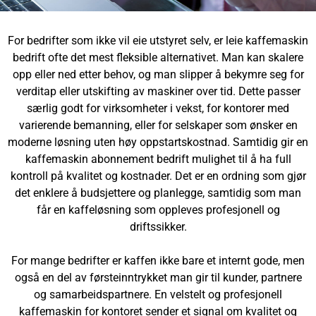
For bedrifter som ikke vil eie utstyret selv, er leie kaffemaskin
bedrift ofte det mest fleksible alternativet. Man kan skalere
opp eller ned etter behov, og man slipper å bekymre seg for
verditap eller utskifting av maskiner over tid. Dette passer
særlig godt for virksomheter i vekst, for kontorer med
varierende bemanning, eller for selskaper som ønsker en
moderne løsning uten høy oppstartskostnad. Samtidig gir en
kaffemaskin abonnement bedrift mulighet til å ha full
kontroll på kvalitet og kostnader. Det er en ordning som gjør
det enklere å budsjettere og planlegge, samtidig som man
får en kaffeløsning som oppleves profesjonell og
driftssikker.
For mange bedrifter er kaffen ikke bare et internt gode, men
også en del av førsteinntrykket man gir til kunder, partnere
og samarbeidspartnere. En velstelt og profesjonell
kaffemaskin for kontoret sender et signal om kvalitet og