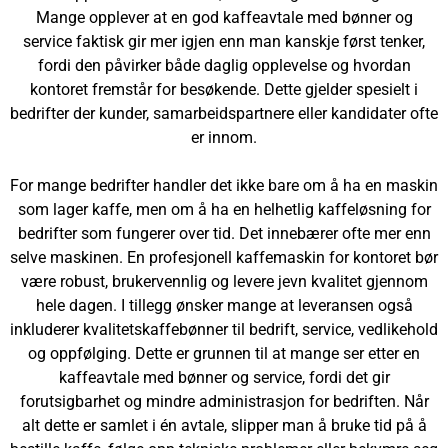
Mange opplever at en god kaffeavtale med bønner og
service faktisk gir mer igjen enn man kanskje først tenker,
fordi den påvirker både daglig opplevelse og hvordan
kontoret fremstår for besøkende. Dette gjelder spesielt i
bedrifter der kunder, samarbeidspartnere eller kandidater ofte
er innom.
For mange bedrifter handler det ikke bare om å ha en maskin
som lager kaffe, men om å ha en helhetlig kaffeløsning for
bedrifter som fungerer over tid. Det innebærer ofte mer enn
selve maskinen. En profesjonell kaffemaskin for kontoret bør
være robust, brukervennlig og levere jevn kvalitet gjennom
hele dagen. I tillegg ønsker mange at leveransen også
inkluderer kvalitetskaffebønner til bedrift, service, vedlikehold
og oppfølging. Dette er grunnen til at mange ser etter en
kaffeavtale med bønner og service, fordi det gir
forutsigbarhet og mindre administrasjon for bedriften. Når
alt dette er samlet i én avtale, slipper man å bruke tid på å