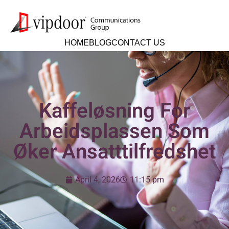
HOME
BLOG
CONTACT US
Kaffeløsning For
Arbeidsplassen Som
Øker Ansatttilfredshet
April 4, 2026
11:15 pm