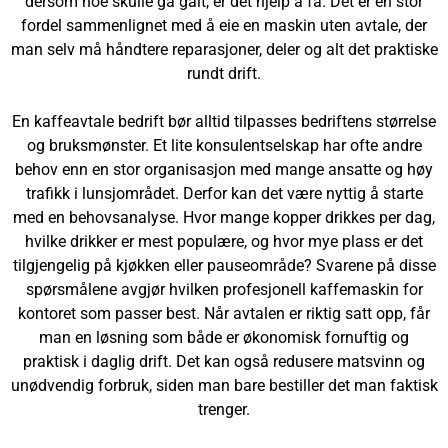
dersom noe skulle gå galt, er det hjelp å få. Det er en stor
fordel sammenlignet med å eie en maskin uten avtale, der
man selv må håndtere reparasjoner, deler og alt det praktiske
rundt drift.
En kaffeavtale bedrift bør alltid tilpasses bedriftens størrelse
og bruksmønster. Et lite konsulentselskap har ofte andre
behov enn en stor organisasjon med mange ansatte og høy
trafikk i lunsjområdet. Derfor kan det være nyttig å starte
med en behovsanalyse. Hvor mange kopper drikkes per dag,
hvilke drikker er mest populære, og hvor mye plass er det
tilgjengelig på kjøkken eller pauseområde? Svarene på disse
spørsmålene avgjør hvilken profesjonell kaffemaskin for
kontoret som passer best. Når avtalen er riktig satt opp, får
man en løsning som både er økonomisk fornuftig og
praktisk i daglig drift. Det kan også redusere matsvinn og
unødvendig forbruk, siden man bare bestiller det man faktisk
trenger.