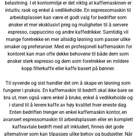
belastning. I et kontormiljø er det viktig at kaffemaskinen er
intuitiv, rask og enkel å vedlikeholde. En espressomaskin til
arbeidsplassen kan være et godt valg for bedrifter som
ønsker et mer eksklusivt preg og muligheten til å servere
espresso, cappuccino og andre kaffedrikker. Samtidig vil
mange foretrekke en mer allsidig løsning som passer ulike
smaker og preferanser. Med en profesjonell kaffemaskin for
kontoret kan man ofte dekke behovene til både dem som
ønsker sterk espresso og dem som foretrekker en mildere
kopp filterkaffe eller kaffe basert på bønner.
Til syvende og sist handler det om å skape en løsning som
fungerer i praksis. En kaffemaskin til bedrift skal ikke bare se
bra ut, men også være enkel å bruke, enkel å vedlikeholde og
i stand til å levere kaffe av høy kvalitet hver eneste dag.
Enten bedriften trenger en enkel kaffemaskin kontor, en
avansert espressomaskin til arbeidsplassen eller en komplett
kaffeavtale bedrift med alt inkludert, finnes det gode
alternativer som kan tilpasses ulike behov og budsjetter. Når