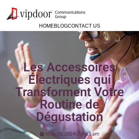
HOME
BLOG
CONTACT US
Les Accessoires
Électriques qui
Transforment Votre
Routine de
Dégustation
May 28, 2024
8:43 am