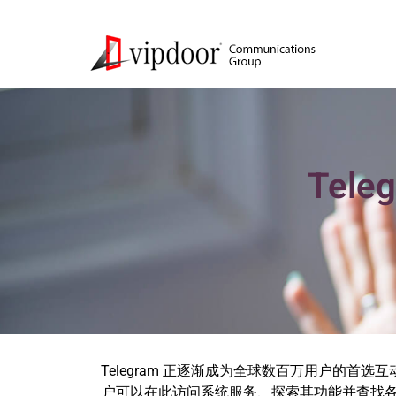
Tel
Telegram 正逐渐成为全球数百万用户的首
户可以在此访问系统服务、探索其功能并查找各种