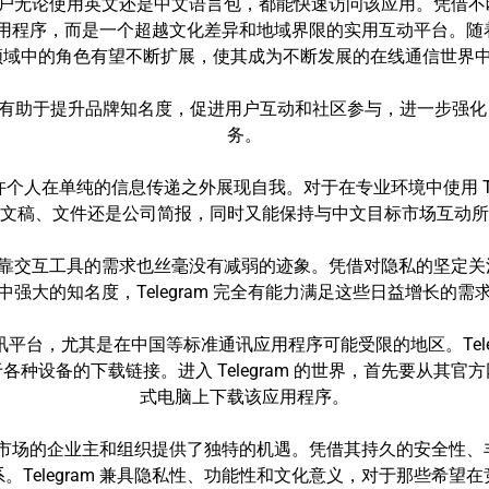
资源，用户无论使用英文还是中文语言包，都能快速访问该应用。凭
传递应用程序，而是一个超越文化差异和地域界限的实用互动平台
在数字领域中的角色有望不断扩展，使其成为不断发展的在线通信世
功能有助于提升品牌知名度，促进用户互动和社区参与，进一步强化 T
务。
允许个人在单纯的信息传递之外展现自我。对于在专业环境中使用 Te
文稿、文件还是公司简报，同时又能保持与中文目标市场互动所
大，对可靠交互工具的需求也丝毫没有减弱的迹象。凭借对隐私的坚
中强大的知名度，Telegram 完全有能力满足这些日益增长的需
选通讯平台，尤其是在中国等标准通讯应用程序可能受限的地区。Tel
种设备的下载链接。进入 Telegram 的世界，首先要从其
式电脑上下载该应用程序。
军中国市场的企业主和组织提供了独特的机遇。凭借其持久的安全
Telegram 兼具隐私性、功能性和文化意义，对于那些希