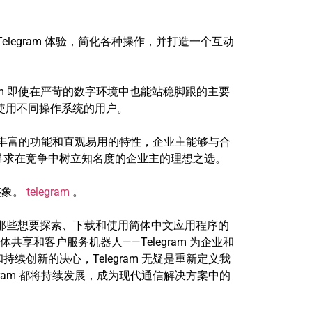
legram 体验，简化各种操作，并打造一个互动
ram 即使在严苛的数字环境中也能站稳脚跟的主要
使用不同操作系统的用户。
性、丰富的功能和直观易用的特性，企业主能够与合
些寻求在竞争中树立知名度的企业主的理想之选。
迹象。
telegram
。
于那些想要探索、下载和使用简体中文应用程序的
享和客户服务机器人——Telegram 为企业和
创新的决心，Telegram 无疑是重新定义我
ram 都将持续发展，成为现代通信解决方案中的