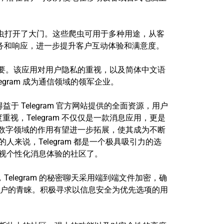
专属爬虫打开了大门。这些爬虫可用于多种用途，从客
务和响应，进一步提升客户互动体验和满意度。
益重要。该应用对用户隐私的重视，以及简体中文语
gram 成为通信领域的领军企业。
 Telegram 官方网站提供的全面资源，用户
，Telegram 不仅仅是一款消息应用，更是
 在数字领域的作用有望进一步拓展，使其成为不断
说，Telegram 都是一个极具吸引力的选
个重视个性化消息体验的社区了。
elegram 的秘密聊天采用端到端文件加密，确
户的青睐。积极寻求以信息安全为优先选项的用
。