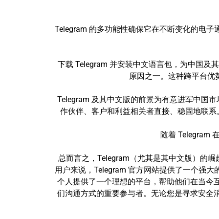
Telegram 的多功能性确保它在不断变化的电
下载 Telegram 并安装中文语言包，为中
原因之一。这种跨平台优
Telegram 及其中文版的前景为有意进军
作伙伴、客户和利益相关者直接、稳固地联系。
随着 Teleg
总而言之，Telegram（尤其是其中文版
用户来说，Telegram 官方网站提供了一个强
个人提供了一个理想的平台，帮助他们在当今互联
们沟通方式的重要参与者。无论您是寻求安全消息