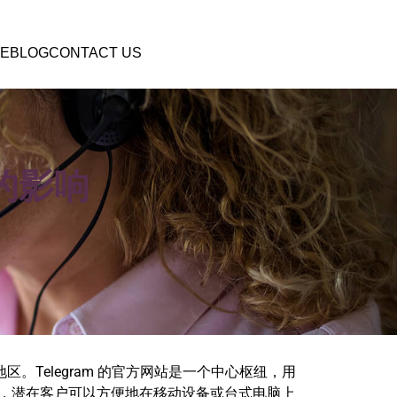
E
BLOG
CONTACT US
户的影响
。Telegram 的官方网站是一个中心枢纽，用
网站，潜在客户可以方便地在移动设备或台式电脑上