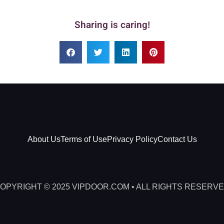
Sharing is caring!
About Us
Terms of Use
Privacy Policy
Contact Us
OPYRIGHT © 2025 VIPDOOR.COM • ALL RIGHTS RESERV