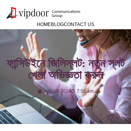
HOME
BLOG
CONTACT US
ফান্সিউইনে জিলিস্লট: নতুন স্লট
খেলা অভিজ্ঞতা করুন
July 29, 2024
7:58 am