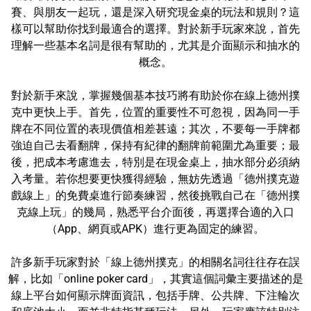
賽、與朋友一起玩，還是深入研究現金桌的玩法和規則？這
樣可以幫助你找到最適合的選擇。對於新手玩家來說，首先
理解一些基本名詞是很有幫助的，尤其是介面顯示和抽水的
概念。
對於新手來說，掌握幾個基本技巧將有助於你在線上德州撲
克中更快上手。首先，位置的重要性不可忽視，因為同一手
牌在不同位置的表現價值相差甚遠；其次，不要每一手牌都
強迫自己去看翻牌，保持有紀律的翻牌前範圍尤為重要；最
後，把成本考慮進去，特別是在現金桌上，抽水部分必須納
入考量。若你想要更快獲得經驗，無妨先透過「德州撲克遊
戲線上」的免費桌進行節奏練習，然後挑戰自己在「德州撲
克線上玩」的幾局，熟悉平台介面後，再選擇合適的入口
（App、網頁或APK）進行更為固定的練習。
許多新手玩家對於「線上德州撲克」的相關名詞往往存在誤
解，比如「online poker card」，其實這個詞彙主要描述的是
線上平台如何顯示牌面資訊，包括手牌、公共牌、下注輪次