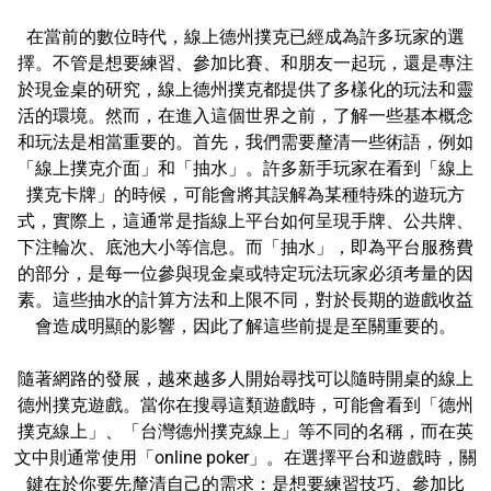
在當前的數位時代，線上德州撲克已經成為許多玩家的選
擇。不管是想要練習、參加比賽、和朋友一起玩，還是專注
於現金桌的研究，線上德州撲克都提供了多樣化的玩法和靈
活的環境。然而，在進入這個世界之前，了解一些基本概念
和玩法是相當重要的。首先，我們需要釐清一些術語，例如
「線上撲克介面」和「抽水」。許多新手玩家在看到「線上
撲克卡牌」的時候，可能會將其誤解為某種特殊的遊玩方
式，實際上，這通常是指線上平台如何呈現手牌、公共牌、
下注輪次、底池大小等信息。而「抽水」，即為平台服務費
的部分，是每一位參與現金桌或特定玩法玩家必須考量的因
素。這些抽水的計算方法和上限不同，對於長期的遊戲收益
會造成明顯的影響，因此了解這些前提是至關重要的。
隨著網路的發展，越來越多人開始尋找可以隨時開桌的線上
德州撲克遊戲。當你在搜尋這類遊戲時，可能會看到「德州
撲克線上」、「台灣德州撲克線上」等不同的名稱，而在英
文中則通常使用「online poker」。在選擇平台和遊戲時，關
鍵在於你要先釐清自己的需求：是想要練習技巧、參加比