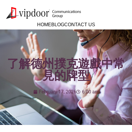
HOME
BLOG
CONTACT US
了解德州撲克遊戲中常
見的牌型
February 17, 2026
6:00 am