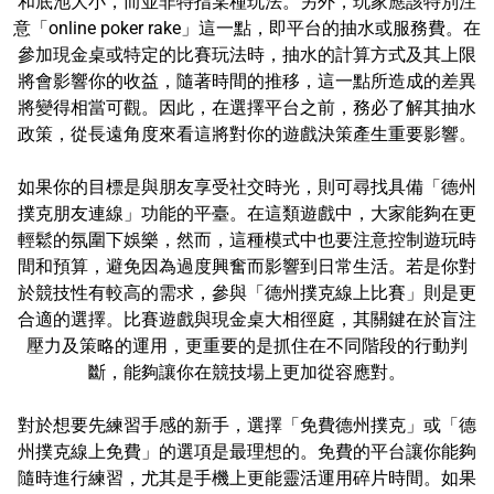
和底池大小，而並非特指某種玩法。另外，玩家應該特別注
意「online poker rake」這一點，即平台的抽水或服務費。在
參加現金桌或特定的比賽玩法時，抽水的計算方式及其上限
將會影響你的收益，隨著時間的推移，這一點所造成的差異
將變得相當可觀。因此，在選擇平台之前，務必了解其抽水
政策，從長遠角度來看這將對你的遊戲決策產生重要影響。
如果你的目標是與朋友享受社交時光，則可尋找具備「德州
撲克朋友連線」功能的平臺。在這類遊戲中，大家能夠在更
輕鬆的氛圍下娛樂，然而，這種模式中也要注意控制遊玩時
間和預算，避免因為過度興奮而影響到日常生活。若是你對
於競技性有較高的需求，參與「德州撲克線上比賽」則是更
合適的選擇。比賽遊戲與現金桌大相徑庭，其關鍵在於盲注
壓力及策略的運用，更重要的是抓住在不同階段的行動判
斷，能夠讓你在競技場上更加從容應對。
對於想要先練習手感的新手，選擇「免費德州撲克」或「德
州撲克線上免費」的選項是最理想的。免費的平台讓你能夠
隨時進行練習，尤其是手機上更能靈活運用碎片時間。如果