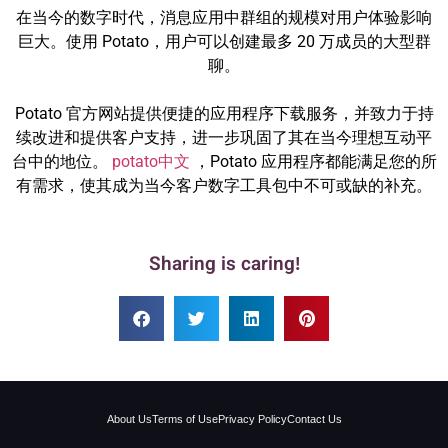
在当今的数字时代，消息应用中群组的规模对用户体验影响
巨大。使用 Potato，用户可以创建最多 20 万成员的大型群
聊。
Potato 官方网站提供便捷的应用程序下载服务，并致力于持
续改进和提供客户支持，进一步巩固了其在当今理想互动平
台中的地位。
potato中文
，Potato 应用程序都能满足您的所
有需求，使其成为当今客户数字工具包中不可或缺的补充。
Sharing is caring!
About Us
Terms of Use
Privacy Policy
Contact Us