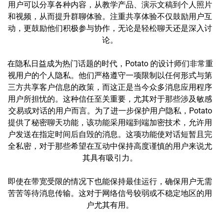
用户可以分享各种内容，从教学产品、演示文稿到个人照片
和视频，从而提升群聊体验。注重共享体验不仅鼓励用户互
动，更鼓励他们积极参与协作，无论是轻松聊天还是深入讨
论。
在隐私日益成为热门话题的时代，Potato 的设计师们非常重
视用户的个人隐私。他们严格遵守一项限制以任何形式与第
三方共享客户信息的政策，而这正是当今众多消息应用程序
用户所担忧的。这种信任至关重要，尤其对于那些涉及敏感
交易或对话的用户而言。为了进一步保护用户隐私，Potato
提供了秘密聊天功能，该功能采用端到端加密技术，允许用
户发送在指定时间后自毁的消息。这项功能使对话短暂且完
全私密，对于那些希望在互动中保持高度谨慎的用户来说尤
其具有吸引力。
即使在带宽受限的情况下也能保持最佳运行，确保用户无需
苦苦等待消息传输。这对于网络信号较弱或不稳定地区的用
户尤其有用。