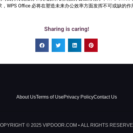
求，WPS Office 必将在塑造未来办公效率方面发挥不可或缺的作
Sharing is caring!
About Us
Terms of Use
Privacy Policy
Contact Us
OPYRIGHT © 2025 VIPDOOR.COM • ALL RIGHTS RESERV