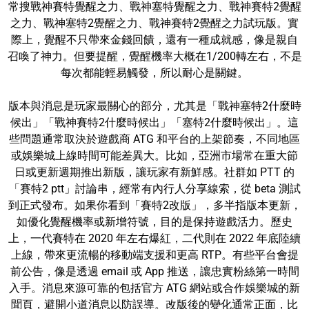
常搜戰神賽特覺醒之力、戰神塞特覺醒之力、戰神賽特2覺醒
之力、戰神塞特2覺醒之力、戰神賽特2覺醒之力試玩版。實
際上，覺醒不只帶來金錢回饋，還有一種成就感，像是親自
召喚了神力。但要提醒，覺醒機率大概在1/200轉左右，不是
每次都能輕易觸發，所以耐心是關鍵。
版本與消息是玩家最關心的部分，尤其是「戰神塞特2什麼時
候出」「戰神賽特2什麼時候出」「塞特2什麼時候出」。這
些問題通常取決於遊戲商 ATG 和平台的上架節奏，不同地區
或娛樂城上線時間可能差異大。比如，亞洲市場常在重大節
日或更新週期推出新版，讓玩家有新鮮感。社群如 PTT 的
「賽特2 ptt」討論串，經常有內行人分享線索，從 beta 測試
到正式發布。如果你看到「賽特2改版」，多半指版本更新，
如優化覺醒機率或新增符號，目的是保持遊戲活力。歷史
上，一代賽特在 2020 年左右爆紅，二代則在 2022 年底陸續
上線，帶來更流暢的移動端支援和更高 RTP。有些平台會提
前公告，像是透過 email 或 App 推送，讓忠實粉絲第一時間
入手。消息來源可靠的包括官方 ATG 網站或合作娛樂城的新
聞頁，避開小道消息以防誤導。改版後的變化通常正面，比