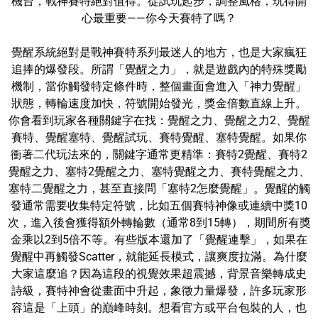
機台，戰神賽特絕對值得。從試玩起步，調整風格，玩得開
心最重要——你今天賽特了嗎？
覺醒系統絕對是戰神賽特系列最迷人的地方，也是大家瘋狂
追捧的爆發段。所謂「覺醒之力」，就是遊戲內的特殊獎勵
機制，當你觸發特定條件時，整個畫面會進入「神力覺醒」
狀態，轉輪速度加快，符號開始發光，獎金倍數直線上升。
你會看到玩家各種關鍵字在找：覺醒之力、覺醒之力2、覺醒
賽特、覺醒塞特、覺醒試玩、賽特覺醒、塞特覺醒。如果你
衝著二代玩法來的，關鍵字通常更精準：賽特2覺醒、賽特2
覺醒之力、塞特2覺醒之力、塞特覺醒之力、賽特覺醒之力、
塞特二覺醒之力，甚至直接問「塞特2怎麼覺醒」。覺醒的觸
發通常需要收集特定符號，比如五個賽特神像或連續中獎10
次，進入後會獲得額外轉輪數（通常8到15轉），期間所有獎
金乘以2到5倍不等。有些版本還加了「覺醒連擊」，如果在
覺醒中再觸發Scatter，就能延長模式，讓爽度拉滿。為什麼
大家這麼追？因為這段的視覺效果超震撼，背景音樂轉成史
詩級，賽特神會從畫面中升起，象徵力量爆發，許多玩家形
容這是「上頭」的巔峰時刻。想看官方或平台包裝的人，也