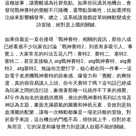
這種故事，讓覺醒成為社群焦點。如果你玩過其他機台，會
發現戰神賽特的覺醒不只隨機，還帶點策略性，比如選擇投
注線來影響觸發率。總之，這系統讓遊戲從單純轉動變成史
詩冒險，絕對是上癮的關鍵。
如果你最近一直在搜尋「戰神賽特」相關的資訊，那你八成
已經看過不少玩家在討論「戰神賽特2」到底有多吸引人。事
實上，大家常見的叫法五花八門：賽特2、賽特二、塞特2、
塞特二，甚至直接輸入 atg戰神賽特2、atg戰神賽特、atg賽
特2、atg塞特2。無論你怎麼打字，核心都在同一件事——這
款電子老虎機戰神賽特的節奏感、爆發力和「覺醒」的爽快
度，真的很容易讓人上頭。你今天賽特了嗎？這句話已經成
為玩家之間的流行語，象徵著那種一玩就停不下來的感覺。
ATG 作為知名的遊戲供應商，推出的戰神賽特系列以古埃及
神話為主題，畫面充滿霸氣的圖騰和神祇元素，音效則是熱
血沸騰的配樂，讓每一次轉動都像是一場史詩般的冒險。對
於新手來說，這台機台的門檻不高，很快就上手，但對於老
鳥而言，它的深度和爆發潛力則是讓人欲罷不能的關鍵。