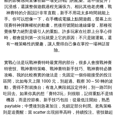
般的節奏感簡直像在聽一場史詩戰鬥的配樂。這不僅提升了
沉浸感，還讓整個遊戲過程充滿張力。相比其他老虎機，戰
神賽特的介面設計非常直觀，新手不用花太多時間就能上
手。你可以想像一下，在手機或電腦上點開遊戲，螢幕上出
現賽特神揮舞權杖的動畫，然後符號開始連線爆發，那種視
覺衝擊力絕對是吸引人的重點。許多玩家在社群上分享心得
時，都會提到第一次玩就愛上它的原因：不只是賭運氣，還
有一種策略性的樂趣，讓人覺得自己像在掌控一場神話冒
險。
實戰心法是玩戰神賽特時最實用的部分，很多人會搜戰神賽
特密技、戰神賽特策略、戰神賽特新手技巧、戰神賽特必勝
攻略。我的比較務實的做法是：先固定一個你能接受的投注
區間，比如每天上限 1000 元，別超過。觀察 30～50 轉的波
動，覺得不對就換台；有進入爽段就設定停利，別一路凹到
吐回去。如果你真的想「賽特2玩」到很順，記得重點不是猜
機器，而是控節奏。新手技巧包括：從最低注開始，熟悉
paytable；中獎後別急著加注，先鎖定部分利潤。老鳥策略
則是追覺醒：當 scatter 出現頻率高時，持續投注。密技聽起