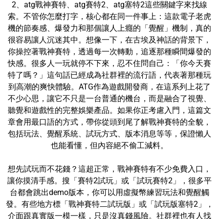
2、atg戰神賽特、atg賽特2、atg塞特2這些關鍵字來找線
索。不管你怎麼打字，核心都在同一件事上：這款電子老虎
機的節奏感、爆發力和那個讓人上癮的「覺醒」機制，真的
很容易讓人沉迷其中。想像一下，在古埃及神話的背景下，
你操控著戰神賽特，透過每一次轉動，追逐那種瞬間爆發的
快感。很多人一玩就停不下來，忍不住問自己：「你今天賽
特了嗎？」這句話已經成為社群裡的流行語，代表著那種玩
到高潮的爽快體驗。ATG作為遊戲開發商，在這系列上花了
不少心思，讓它不只是一台普通的機台，而是融合了視覺、
聽覺和遊戲性的完整娛樂產品。如果你正考慮入門，這篇文
章會用最口語的方式，帶你從頭到尾了解戰神賽特的全貌，
包括玩法、覺醒系統、試玩方式、版本消息等等，保證懶人
也能看懂，但內容絕不偷工減料。
想先試玩而不花錢？這超正常，戰神賽特有不少免費入口，
讓你摸清手感。搜「賽特2試玩」或「試玩賽特2」，很多平
台都會跳出demo版本，你可以用虛擬幣練習玩法和覺醒觸
發。有些地方標「戰神賽特二試玩版」或「試玩版塞特2」，
介面跟真實版一模一樣，只是沒真錢風險。社群裡也有人找