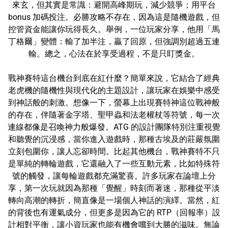
來玄，但其實是常識：避開高峰期玩，減少競爭；用平台
bonus 加碼投注。必勝攻略不存在，因為這是隨機遊戲，但
控管資金能讓你玩得長久。舉例，一位玩家分享，他用「馬
丁格爾」變體：輸了加半注，贏了回原，但強調別超過五連
輸。總之，心法在於享受過程，不是只盯獎金。
戰神賽特這台機台到底在紅什麼？簡單來說，它結合了經典
老虎機的隨機性與現代化的主題設計，讓玩家在娛樂中感受
到神話般的刺激。想像一下，螢幕上出現賽特神這位戰神般
的存在，伴隨著金字塔、聖甲蟲和法老權杖等符號，每一次
連線都像是召喚神力般爆發。ATG 的設計團隊特別注重視覺
和聽覺的沉浸感，當你進入遊戲時，那種古埃及的莊嚴氛圍
立刻包圍你，讓人忘卻時間。比起其他機台，戰神賽特不只
是單純的轉輪遊戲，它還融入了一些互動元素，比如特殊符
號的觸發，讓每輪遊戲都充滿驚喜。許多玩家在論壇上分
享，第一次玩就因為那種「覺醒」時刻而著迷，那種從平淡
轉向高潮的轉折，簡直像是一場個人神話的演繹。當然，紅
的背後也有運氣成分，但更多是因為它的 RTP（回報率）設
計相對平衡，讓小資玩家也能有機會嚐到大勝的滋味。無論