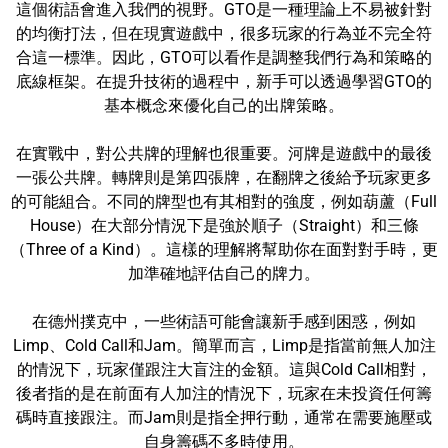
這個術語會進入我們的視野。GTO是一種理論上不易被針對
的均衡打法，但在現實遊戲中，很多玩家的行為並不完全符
合這一標準。因此，GTO可以看作是調整我們行為和策略的
底線框架。在提升技術的過程中，新手可以透過學習GTO的
基本概念來優化自己的出牌策略。
在實戰中，對公共牌的理解也很重要。河牌是遊戲中的最後
一張公共牌。轉牌則是第四張牌，在翻牌之後給予玩家更多
的可能組合。不同的牌型也有其相對的強度，例如葫蘆（Full
House）在大部分情況下是強於順子（Straight）和三條
（Three of a Kind）。這樣的理解將幫助你在面對對手時，更
加準確地評估自己的牌力。
在德州撲克中，一些術語可能會讓新手感到困惑，例如
Limp、Cold Call和Jam。簡單而言，Limp是指當前無人加注
的情況下，玩家僅跟注大盲注的金額。這與Cold Call相對，
後者指的是在前面有人加注的情況下，玩家在未投資任何籌
碼時直接跟注。而Jam則是指全押行動，通常在需要施壓或
自身籌碼不多時使用。