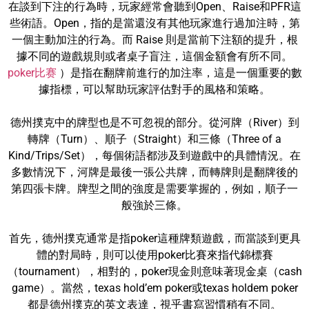
在談到下注的行為時，玩家經常會聽到Open、Raise和PFR這
些術語。Open，指的是當還沒有其他玩家進行過加注時，第
一個主動加注的行為。而 Raise 則是當前下注額的提升，根
據不同的遊戲規則或者桌子盲注，這個金額會有所不同。
poker比赛
）是指在翻牌前進行的加注率，這是一個重要的數
據指標，可以幫助玩家評估對手的風格和策略。
德州撲克中的牌型也是不可忽視的部分。從河牌（River）到
轉牌（Turn）、順子（Straight）和三條（Three of a
Kind/Trips/Set），每個術語都涉及到遊戲中的具體情況。在
多數情況下，河牌是最後一張公共牌，而轉牌則是翻牌後的
第四張卡牌。牌型之間的強度是需要掌握的，例如，順子一
般強於三條。
首先，德州撲克通常是指poker這種牌類遊戲，而當談到更具
體的對局時，則可以使用poker比賽來指代錦標賽
（tournament），相對的，poker現金則意味著現金桌（cash
game）。當然，texas hold’em poker或texas holdem poker
都是德州撲克的英文表達，視乎書寫習慣稍有不同。