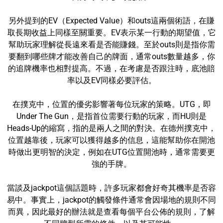
另外提到的EV（Expected Value）和outs這兩個術語，在賺
取長期收益上同樣至關重要。EV表示某一行動的期望值，它
幫助玩家理解從長遠來看是否能賺錢。至於outs則是指你需
要翻到哪些牌才能改善自己的牌面，通常outs數量越多，你
的追牌機率也相對提高。不過，在考慮是否跟注時，底池賠
率以及EV同樣必要評估。
在撲克中，位置的優劣影響著每位玩家的策略。UTG，即
Under The Gun，是指首位需要行動的玩家，而HU則是
Heads-Up的縮寫，指的是兩人之間的對決。在德州撲克中，
位置越靠後，玩家可以獲得越多的信息，這能幫助你在開池
時做出更明智的決定，例如在UTG位置開池時，通常需要更
強的手牌。
當談及jackpot這個話題時，許多玩家都會好奇其機率是否容
易中。事實上，jackpot的觸發條件通常會因場地的規則不同
而異，因此最好的辦法就是查看每個平台公佈的規則，了解