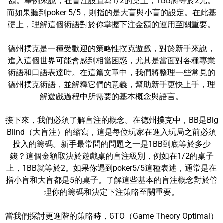
額。舉例來說，在盲注設置為1/2的桌上，1BB將等於2元。
而如果聽到poker 5/5，則指的是大盲與小盲的設定。在此基
礎上，理解這個術語對於你掌握下注金額的運用至關重要。
德州撲克是一種受歡迎的策略性撲克遊戲，對於新手來說，
進入這個世界可能會感到相當困惑，尤其是當面對各種專業
術語和口語表達時。在這篇文章中，我們將整理一些常見的
德州撲克術語，並解釋它們的意義，幫助新手更快上手，理
解遊戲過程中所需要的基本概念與語言。
接下來，我們必須了解盲注的概念。在德州撲克中，BB是Big
Blind（大盲注）的縮寫，這是每位玩家在進入玩局之前必須
投入的籌碼。新手最常問的問題之一是1BB到底等於多少
錢？這個金額取決於遊戲桌的盲注級別，例如在1/2的桌子
上，1BB就等於2。如果你遇到poker5/5這種表述，通常是在
指小盲和大盲都是5的桌子。了解這些基本的盲注概念對於管
理你的籌碼和決定下注策略至關重要。
當我們探討更進階的策略時，GTO（Game Theory Optimal）