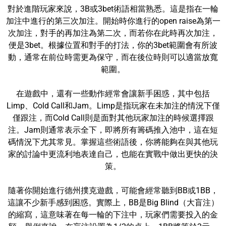
對於進階玩家來說，3B或3bet術語相當熟悉。這是指在一輪
加注中進行的第三次加注。開始時你進行的open raise為第一
次加注，對手的再加注為第二次，而若你在此時再次加注，
便是3bet。根據位置和對手的打法，你的3bet範圍會有所波
動，通常在前位時需更為保守，而在後位時則可以適當放寬
範圍。
在遊戲中，還有一些動作經常會讓新手困惑，其中包括
Limp、Cold Call和Jam。Limp是指玩家在未加注的情況下僅
僅跟注，而Cold Call則是面對其他玩家加注的時候選擇跟
注。Jam則通常表示全下，即將所有籌碼推入池中，這在短
碼情況下尤其常見。掌握這些術語後，你將能夠在與其他玩
家的討論中更流利地表達自己，也能在實戰中做出更快的決
策。
隨著你開始進行德州撲克遊戲，可能會經常聽到BB或1BB，
這讓不少新手感到困惑。實際上，BB是Big Blind（大盲注）
的縮寫，這意味著在每一輪的下注中，玩家們需要投入的金