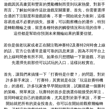
遊戲因其高畫質和豐富的獎勵機制而受到玩家熱愛。對新手
而言，了解如何操作這款遊戲至關重要。首先，你需要選擇
合適的下注額度和遊戲節奏，不要一開始就全力衝刺，這樣
容易造成不必要的損失。接著，可以觀察機台的運作，特別
是轉動幾輪之後，留意各種特效的觸發情況和出現的倍率，
這些都是幫助你預測未來幾輪結果的重要信號。
若你是個老玩家或者正在關注戰神賽特2及賽特2何時會上線
的話，官方公告通常是最可靠的訊息來源，因為不同平台上
的上線時間會有所不同。如果你只想體驗一下新遊戲，不妨
先選擇先前那些可以試玩的入口，這樣比較實在。
首先，讓我們來搞懂一下「打賽特是什麼？」的問題。對於
許多新手來說，「打賽特」其實就是在說「玩這款賽特機
台」的過程。許多玩家會早早開始猜測，試圖搭建一個勝利
的策略。簡單來說，玩賽特的首步是挑選你能接受的單注，
並同時確定自己的遊戲節奏，尤其是對於新手來說，不要一
開始就把所有的資金投進去。你可以在開始前觀察幾輪轉