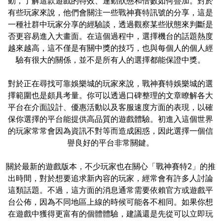
動，了解這款遊戲的特效、連動狀態和倍數如何疊加。對於
有些玩家來說，他們會關注一些戰神賽特訊號的分享，這是
一種社群中玩家分享的經驗談，透過觀察某些狀態來判斷是
否更容易進入大畫面。在這個過程中，選擇機台的話題熱度
越來越高，這不僅是有關中獎的技巧，也與每個人的個人經
驗有很大的關係，並不是所有人的選擇都能保證中獎。
對於正在尋找可靠娛樂城的玩家來說，戰神賽特娛樂城的選
擇範圍也是頗具考量。你可以透過口碑整理的文章瞭解各大
平台在介面設計、優惠活動以及客服速度方面的表現，以確
保你選擇的平台能提供高品質的遊戲體驗。初進入這個世界
的玩家常常會因為資訊不對等而造成困惑，因此選擇一個信
譽良好的平台非常關鍵。
關於最新的遊戲版本，不少玩家也在關心「戰神賽特2」的推
出時間，對於想要追求新內容的玩家，經常會有許多人討論
這類話題。不過，這方面的消息通常需要依賴官方或遊戲平
台公佈，因為不同地區上線的時候可能各不相同。如果你想
在遊戲中獲得更富有的個體體驗，建議還是先從可以立即玩