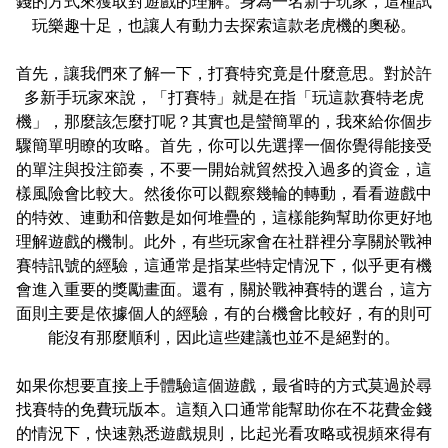
錢的方式來獲取對遊戲的理解。身為一名新手玩家，這種試
玩樂趣十足，也讓人有動力去探索這款老虎機的奧秘。
首先，讓我們來了解一下，打賽特究竟是什麼意思。對於許
多新手玩家來說，「打賽特」就是在指「玩這款賽特老虎
機」，那麼該怎麼打呢？其實也是蠻簡單的，我來給你個步
驟簡單明瞭的攻略。首先，你可以先選擇一個你覺得能接受
的單注與投注節奏，不要一開始就貿然投入過多的資金，這
樣風險會比較大。然後你可以觀察幾輪的轉動，看看遊戲中
的特效、連動和倍數是如何堆疊的，這樣能夠幫助你更好地
理解遊戲的機制。此外，有些玩家會在社群裡分享關於戰神
賽特訊號的經驗，這通常是指某些特定情況下，似乎更有機
會進入重要的獎勵畫面。還有，關於戰神賽特的選台，這方
面則主要是依據個人的經驗，有的台機會比較好，有的則可
能沒有那麼順利，因此這些建議也並不是絕對的。
如果你想要直接上手體驗這個遊戲，最省時的方式莫過於尋
找賽特的免費玩版本。這類入口通常能幫助你在不花費金錢
的情況下，快速熟悉遊戲規則，比起光看攻略或視頻來得有