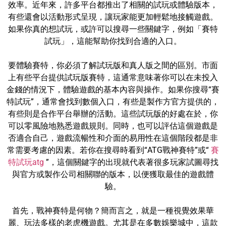
效率。近年來，許多平台都推出了相關的試玩或體驗版本，
有些還會以活動形式呈現，讓玩家能更加輕鬆地接觸遊戲。
如果你真的想試玩，或許可以搜尋一些關鍵字，例如「賽特
試玩」，這能幫助你找到合適的入口。
要體驗賽特，你必須了解試玩版和真人版之間的區別。市面
上有些平台提供試玩版賽特，這通常意味著你可以在未投入
金錢的情況下，體驗遊戲的基本內容與操作。如果你搜尋“賽
特試玩”，通常會找到數個入口，有些是製作方官方提供的，
有些則是合作平台舉辦的活動。這些試玩版的好處在於，你
可以零風險地熟悉遊戲規則。同時，也可以評估這個遊戲是
否適合自己，遊戲流暢性和介面的易用性在這個階段都是非
常需要考慮的因素。若你在搜尋時看到“ATG戰神賽特”或“
賽
特試玩atg
”，這個關鍵字的出現就代表著很多玩家試圖尋找
與官方或製作公司相關聯的版本，以便獲取最佳的遊戲體
驗。
首先，戰神賽特是何物？簡而言之，就是一種視覺效果華
麗、玩法多樣的老虎機遊戲。尤其是在多數娛樂城中，這款