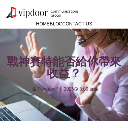
HOME
BLOG
CONTACT US
戰神賽特能否給你帶來
收益？
February 15, 2026
3:00 am