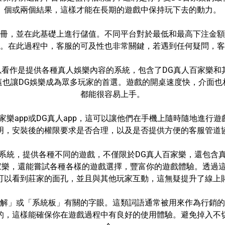
個或兩個結果，這樣才能在長期的遊戲中保持玩下去的動力。
冊，並在此基礎上進行儲值。不同平台對於最低和最高下注金額
。在此過程中，客服的可及性也非常關鍵，若遇到任何疑問，客
以看作是提供各種真人娛樂內容的系統，包含了DG真人百家樂
這也讓DG娛樂成為眾多玩家的首選。遊戲的開桌速度快，介面也
都能很容易上手。
家樂app或DG真人app，這可以讓他們在手機上隨時隨地進行
明，安裝後的權限要求是否合理，以及是否提供方便的客服管道
系統，提供各種不同的遊戲，不僅限於DG真人百家樂，還包含
家樂，還能嘗試各種各樣的遊戲選擇，豐富你的遊戲體驗。透過
可以看到莊家的面孔，並且與其他玩家互動，這無疑提升了線上
解」或「系統板」有關的字眼。這類詞語通常被用來作為行銷的
的，這樣能確保你在遊戲過程中有良好的使用體驗。避免掉入不