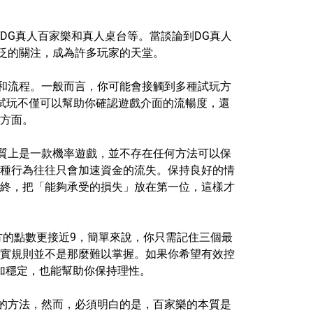
DG真人百家樂和真人桌台等。當談論到DG真人
泛的關注，成為許多玩家的天堂。
和流程。一般而言，你可能會接觸到多種試玩方
，試玩不僅可以幫助你確認遊戲介面的流暢度，還
方面。
質上是一款機率遊戲，並不存在任何方法可以保
種行為往往只會加速資金的流失。保持良好的情
終，把「能夠承受的損失」放在第一位，這樣才
的點數更接近9，簡單來說，你只需記住三個最
實規則並不是那麼難以掌握。如果你希望有效控
加穩定，也能幫助你保持理性。
的方法，然而，必須明白的是，百家樂的本質是