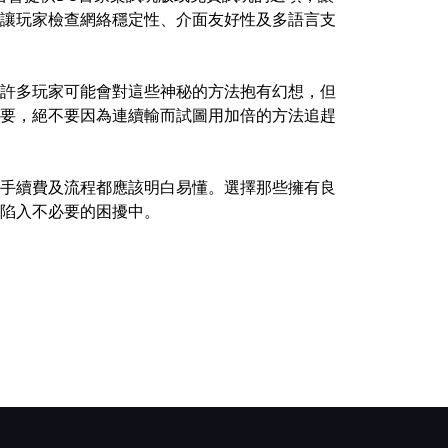
讓玩家檢查網絡穩定性、介面友好性及多語言支
許多玩家可能會對這些神秘的方法抱有幻想，但
要，絕不要因為連續輸而試圖用加倍的方法追趕
手續費及流程都應該明白易懂。選擇那些擁有良
陷入不必要的困擾中。