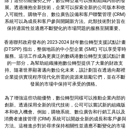
除了這些功能優勢之外，數位轉型還可以推動組織內部的發
展。透過擁抱全新技術，企業可以探索全新的公司版本和收
入可能性。購物平台、數位廣告設備和客戶聯繫管理 (CRM)
系統可以為成長和客戶參與開闢新方法。此類技術對於旨在
保持適當性並適應不斷變化的市場問題的服務至關重要。
香港聯邦政府發布的 2023-2024 財年數位轉型支援試點計畫
(DTSPP) 指出，整個地區的中小型企業 (SME) 可以享受零時
服務。這項工作成為更廣泛的數碼港數位轉型支援試點計畫
的一部分，為幫助組織擁抱數位轉型提供了大量的財政支
持。隨著世界顯著邁向數位化未來，該計劃旨在透過向鄰裡
企業提供實現程序現代化所需的資源來鼓勵它們，並在不斷
發展的市場中保持可承受的價格。
為了增強這些功能優勢，數位轉型同樣可以推動企業內部的
創新。透過採用全新的現代技術，公司可以嘗試新的組織版
本和收入機會。例如，購物系統、數位廣告和行銷工具以及
消費者連接管理 (CRM) 系統可以開啟全新的成長和客戶參與
方法。這種進步對於尋求保持相關性並適應不斷變化的市場