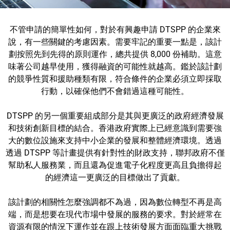
不管申請的簡單性如何，對於有興趣申請 DTSPP 的企業來
說，有一些關鍵的考慮因素。需要牢記的重要一點是，該計
劃按照先到先得的原則運作，總共提供 8,000 份補助。這意
味著公司越早使用，獲得融資的可能性就越高。鑑於該計劃
的競爭性質和援助種類有限，符合條件的企業必須立即採取
行動，以確保他們不會錯過這種可能性。
DTSPP 的另一個重要組成部分是其與更廣泛的政府經濟發展
和技術創新目標的結合。香港政府實際上已經意識到需要強
大的數位設施來支持中小企業的發展和整體經濟環境。透過
透過 DTSPP 等計畫提供有針對性的財政支持，聯邦政府不僅
幫助私人服務業，而且還為促進電子化程度更高且負擔得起
的經濟這一更廣泛的目標做出了貢獻。
該計劃的相關性怎麼強調都不為過，因為數位轉型不再是高
端，而是想要在現代市場中發展的服務的要求。對於經常在
資源有限的情況下運作並在跟上技術發展方面面臨重大挑戰