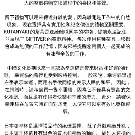
人的整個禮物交換過程中的喜悅和笑聲。
留下禮物可以用來傳達分離的愛，因為離開是工作中的自然
現象。 現在選擇具有實用性和紀念價值的禮物至關重要。
KUTANYAKI 的茶具是送給離職同事的禮物，提前永遠記住，
並展現了 GIFTIVER 的奉獻精神。 每次使用這種茶具，您都
會成為無價的工作記憶，因為它將提醒您兩個人一起完成的
有趣和辛苦的工作。
中國文化長期以來一直認為幸運貓是帶來財富和好運的野
獸。 幸運貓的路徑也受到嚴格控制。 一般來說，幸運貓舉起
左手表示幸運，而用右手做同樣的表示人民的和平。 因此，
在捐贈時，請考慮買一隻幸運貓，因為它不僅具有豐富的文
化根源，而且還有使得者快樂和幸運的潛力。 此外，請確保
幸運貓在放置它時正面對房間，以便它可以更有效地發揮運
氣。
日本咖啡杯是選擇禮品時的絕佳選擇。 除了外觀精緻外觀，
日本咖啡杯還具有出色的質地和精緻的釉面。 給別人這樣的