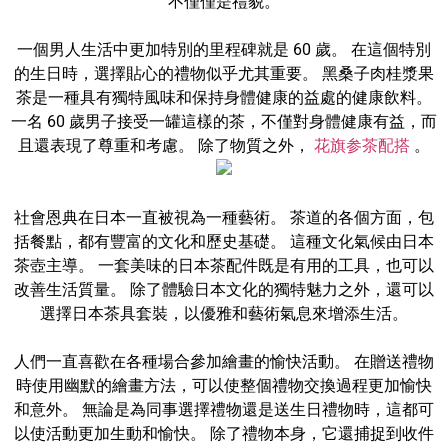
不僅僅是禮貌。
一個男人生活中更加特別的里程碑就是 60 歲。 在這個特別
的生日時，選擇貼心的禮物似乎尤其重要。 黑桑子肉桂漿果
茶是一種具有獨特風味和保持身體健康的益處的健康飲料。
一名 60 歲男子接受一罐這樣的茶，不僅對身體健康有益，而
且還表現了尊重和考慮。 除了物質之外，
花旗参茶配搭
。
社會恩典在日本一直被視為一種藝術。 茶道的各個方面，包
括餐點，都有豐富的文化和歷史基礎。 這種文化氣候由日本
茶壺主導。 一套美味的日本茶配件既是有用的工具，也可以
改善生活質量。 除了體驗日本文化的獨特魅力之外，還可以
選擇日本茶具套裝，以優雅和藝術氣息來增添生活。
人們一直喜歡在各種場合參加繪畫的愉快活動。 在贈送禮物
時使用幽默的繪畫方法，可以使整個禮物交換過程更加愉快
和意外。 無論是為同事選擇禮物還是送生日禮物時，這都可
以使活動更加生動和愉快。 除了禮物本身，它還捕捉到收件