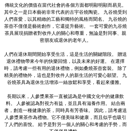
傳統文化的價值在當代社會的各個方面都明顯明顯而易見。
其中之一是日本藝術非常代表的古宇谷燒陶瓷。 九谷燒受到
人們喜愛，以其精緻的工藝和獨特的風格而聞名。 九谷燒的
茶壺不僅僅是藝術創作，它還提升藝術。 一套可愛的九谷燒
茶具展現捐贈者對收件人的關心和尊重，無論是對同事、親
密朋友或退休的老年人。
人們在退休期間開始享受生活，這是生活的關鍵階段。 贈送
退休禮物帶來今年的快樂回憶，以及未來的好運。 在選擇
時，請考慮一些有用的退休禮物，例如桑燒茶壺套裝。 除了
精美的禮物外，這也是對收件人的新生活的可愛心願望。 九
谷燒茶具為退休生活增添一絲放鬆和享受，看起來優雅。
長期以來，人參漿果茶一直被認為是中國文化中的健康飲
料。 人參被認為對視力有益，並且具有滋養作用。 結合兩
者，創造一種健康的茶，同時具有芳香味。 因此，請考慮送
人參漿果茶作為禮物。它不僅美味和健康，而且似乎也吸引
了人們的喜悅。 給予是對另一個人的關心和考慮的手勢，而