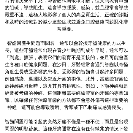
出的情況並不罕見，即智齒試圖破壞牙齦，但受到現有臼齒
的阻礙，導致阻生。這會導致腫脹、感染，並且經常會導致
嚴重不適，這極大地影響了個人的高品質生活。正確的診斷
和及時的治療對於減少這些症狀並避免口腔健康問題惡化非
常重要。
智齒因產生問題而聞名，通常以會幹擾牙齒健康的方式生
長。這些牙齒通常出現在青少年晚期到成年早期，通常可以
「到處」擴張，表明它們的發育不是直接的，並且可能會產
生各種口腔健康問題。在沙田，牙醫經常會遇到智齒以奇怪
角度生長或受影響的患者。受影響的智齒會引起許多問題，
例如感染、囊腫以及鄰近牙齒的損傷。此外，當這些智齒位
於神經線附近時，這尤其具有挑戰性。例如，下顎神經就是
經常被考慮的神經。這個距離需要經驗豐富的牙醫的專業知
識，以確保任何治療智齒的方法都不會意外傷害這些重要的
神經，這可能會導致嘴唇、舌頭或下巴刺痛或感覺喪失。
智齒問題可能引起的突然牙痛不僅是一種不便，而且是出現
問題的明顯跡象。這種牙痛通常在沒有任何徵兆的情況下發