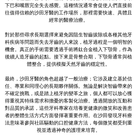
下巴和嘴唇完全失去感覺。這種情況通常會促使人們直接前
往值得信賴的沙田牙醫的工作場所，那裡需要快速、具體且
經常的醫療治療。
對於那些尋求長期選擇來避免因阻生智齒拔除或各種其他牙
科疾病等問題而失去牙齒的人來說，植牙過程是一個明智的
機會。真正的手術需要透過手術將鈦合金植入下顎骨，作為
後續人造牙齒的起點。接下來是骨整合期，下顎骨通常與植
體整合，提供模擬天然牙齒的穩定性。
最終，沙田牙醫的角色超越了一般治療；它涉及建立基於信
任、專業和同理心的長期夥伴關係。無論是解決智齒帶來的
不確定挑戰，或是踏上植牙的變革之旅，個人都可以放心獲
得重視其特殊需求和擔憂的客製化治療。透過開放的互動和
對品質的承諾，這些牙科專家在培養更健康的微笑和改善患
者的整體生活方式方面發揮著重要作用。在沙田發現牙科療
法意味著參與社區驅動的口腔健康方法，每個微笑都受到重
視並透過神奇的護理來培育。