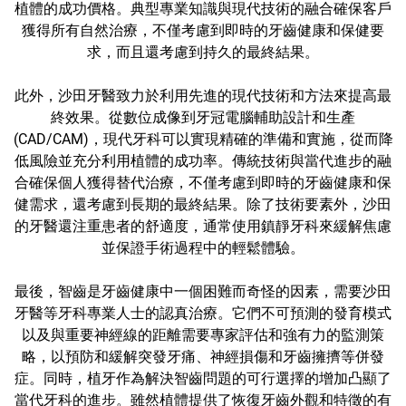
植體的成功價格。典型專業知識與現代技術的融合確保客戶
獲得所有自然治療，不僅考慮到即時的牙齒健康和保健要
求，而且還考慮到持久的最終結果。
此外，沙田牙醫致力於利用先進的現代技術和方法來提高最
終效果。從數位成像到牙冠電腦輔助設計和生產
(CAD/CAM)，現代牙科可以實現精確的準備和實施，從而降
低風險並充分利用植體的成功率。傳統技術與當代進步的融
合確保個人獲得替代治療，不僅考慮到即時的牙齒健康和保
健需求，還考慮到長期的最終結果。除了技術要素外，沙田
的牙醫還注重患者的舒適度，通常使用鎮靜牙科來緩解焦慮
並保證手術過程中的輕鬆體驗。
最後，智齒是牙齒健康中一個困難而奇怪的因素，需要沙田
牙醫等牙科專業人士的認真治療。它們不可預測的發育模式
以及與重要神經線的距離需要專家評估和強有力的監測策
略，以預防和緩解突發牙痛、神經損傷和牙齒擁擠等併發
症。同時，植牙作為解決智齒問題的可行選擇的增加凸顯了
當代牙科的進步。雖然植體提供了恢復牙齒外觀和特徵的有