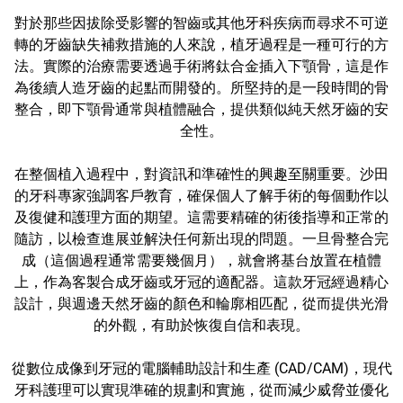
對於那些因拔除受影響的智齒或其他牙科疾病而尋求不可逆
轉的牙齒缺失補救措施的人來說，植牙過程是一種可行的方
法。實際的治療需要透過手術將鈦合金插入下顎骨，這是作
為後續人造牙齒的起點而開發的。所堅持的是一段時間的骨
整合，即下顎骨通常與植體融合，提供類似純天然牙齒的安
全性。
在整個植入過程中，對資訊和準確性的興趣至關重要。沙田
的牙科專家強調客戶教育，確保個人了解手術的每個動作以
及復健和護理方面的期望。這需要精確的術後指導和正常的
隨訪，以檢查進展並解決任何新出現的問題。一旦骨整合完
成（這個過程通常需要幾個月），就會將基台放置在植體
上，作為客製合成牙齒或牙冠的適配器。這款牙冠經過精心
設計，與週邊天然牙齒的顏色和輪廓相匹配，從而提供光滑
的外觀，有助於恢復自信和表現。
從數位成像到牙冠的電腦輔助設計和生產 (CAD/CAM)，現代
牙科護理可以實現準確的規劃和實施，從而減少威脅並優化