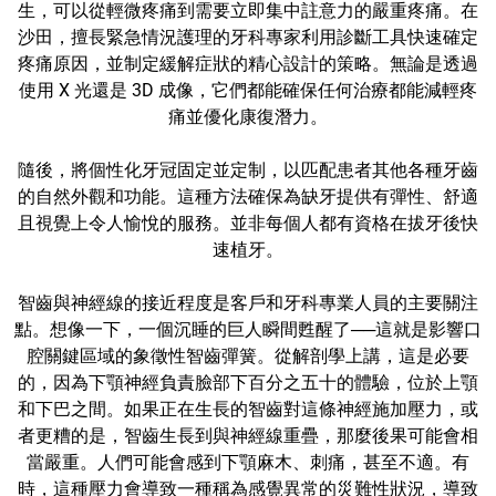
生，可以從輕微疼痛到需要立即集中註意力的嚴重疼痛。在
沙田，擅長緊急情況護理的牙科專家利用診斷工具快速確定
疼痛原因，並制定緩解症狀的精心設計的策略。無論是透過
使用 X 光還是 3D 成像，它們都能確保任何治療都能減輕疼
痛並優化康復潛力。
隨後，將個性化牙冠固定並定制，以匹配患者其他各種牙齒
的自然外觀和功能。這種方法確保為缺牙提供有彈性、舒適
且視覺上令人愉悅的服務。並非每個人都有資格在拔牙後快
速植牙。
智齒與神經線的接近程度是客戶和牙科專業人員的主要關注
點。想像一下，一個沉睡的巨人瞬間甦醒了──這就是影響口
腔關鍵區域的象徵性智齒彈簧。從解剖學上講，這是必要
的，因為下顎神經負責臉部下百分之五十的體驗，位於上顎
和下巴之間。如果正在生長的智齒對這條神經施加壓力，或
者更糟的是，智齒生長到與神經線重疊，那麼後果可能會相
當嚴重。人們可能會感到下顎麻木、刺痛，甚至不適。有
時，這種壓力會導致一種稱為感覺異常的災難性狀況，導致