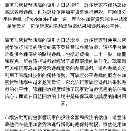
隨著加密貨幣賭場的吸引力日益增強，許多玩家不僅熱衷於
嘗試各種遊戲，也熱衷於使用加密貨幣進行博彩。可驗證公
平性遊戲（Providable Fair）這一理念在加密貨幣賭場中越來
越受歡迎，它使玩家能夠驗證遊戲結果和遊戲的公平性。
隨著加密貨幣賭場的吸引力日益增長，許多玩家對使用加密
貨幣進行賭博的熱情絲毫不亞於嘗試各種遊戲。這些平台通
常提供各種傳統的賭場遊戲，包括老虎機、二十一點、輪盤
和撲克，所有這些遊戲都經過了虛擬環境的最佳化。玩家還
可以暢玩專為加密貨幣遊戲開發的創新遊戲，這些遊戲充分
利用了區塊鏈技術的獨特優勢。可驗證公平遊戲的概念在加
密貨幣賭場中越來越受歡迎，它允許玩家驗證遊戲結果和遊
戲的公平性。這種開放程度增強了玩家對遊戲流程的信任和
信心，而這在日益開放的市場中是確保玩家忠誠度的關鍵因
素。
市場波動可能會影響玩家的投注金額和投注的估值，這意味
著他們在使用加密貨幣進行博彩時應保持警惕。雖然使用加