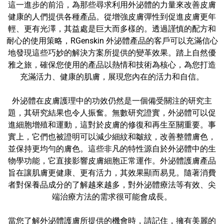
這一進步的前沿，為那些尋求利用外泌體的力量來改善皮膚
健康的人們提供各種產品。從增強皮膚彈性到促進皮膚更年
輕、更有光澤，其益處是巨大而多樣的。透過謹慎的配方和
耐心的使用策略，RGenskin 外泌體產品的客戶可以充滿信心
地發現這些巧妙的解決方案所提供的變革效果。踏上自然優
雅之旅，確保您使用的產品以熱情和技術為核心，為您打造
充滿活力、健康的肌膚，展現您內在的活力和自信。
外泌體在皮膚護理中的功效仍然是一個備受關注的研究主
題，其研究結果也令人振奮。無數研究證實，外泌體可以促
進細胞增殖和運動，這對於皮膚的修復和再生至關重要。事
實上，它們也被證明可以減少細紋和皺紋，改善整體膚色，
並保持更均勻的膚色。這些非凡的特性源自於外泌體中的生
物學功能，它直接影響皮膚細胞正常運作。外泌體護膚產品
旨在讓肌膚更健康、更有活力，其效果顯而易見。隨著消費
者對保養品成分的了解越來越多，對外泌體療法等有效、尖
端治療方法的需求很可能會成長。
當您了解外泌體護膚所提供的機會時，請記住，擁有美麗的