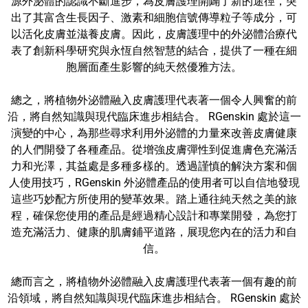
源外泌體的認識不斷進步，為皮膚護理開闢了新的途徑，突
出了其富含生長因子、激素和細胞信號傳導粒子等成分，可
以活化皮膚並滋養皮膚。因此，皮膚護理中的外泌體治療代
表了創新科學研究與永恆自然智慧的結合，提供了一種在細
胞層面產生影響的純天然優雅方法。
總之，將植物外泌體融入皮膚護理代表著一個令人興奮的前
沿，將自然知識與現代臨床進步相結合。 RGenskin 處於這一
演變的中心，為那些尋求利用外泌體的力量來改善皮膚健康
的人們開發了各種產品。從增強皮膚彈性到促進膚色充滿活
力和光澤，其益處是多種多樣的。透過謹慎的解決方案和個
人使用技巧，RGenskin 外泌體產品的使用者可以自信地發現
這些巧妙配方所使用的變革效果。踏上通往純天然之美的旅
程，確保您使用的產品是經過精心設計和專業開發，為您打
造充滿活力、健康的肌膚鋪平道路，展現您內在的活力和自
信。
總而言之，將植物外泌體融入皮膚護理代表著一個有趣的前
沿領域，將自然知識與現代臨床進步相結合。 RGenskin 處於