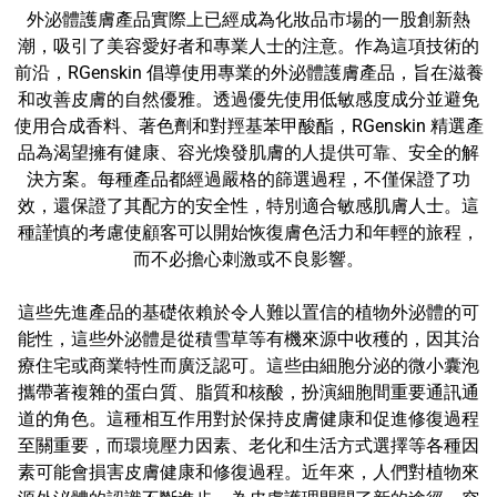
外泌體護膚產品實際上已經成為化妝品市場的一股創新熱
潮，吸引了美容愛好者和專業人士的注意。作為這項技術的
前沿，RGenskin 倡導使用專業的外泌體護膚產品，旨在滋養
和改善皮膚的自然優雅。透過優先使用低敏感度成分並避免
使用合成香料、著色劑和對羥基苯甲酸酯，RGenskin 精選產
品為渴望擁有健康、容光煥發肌膚的人提供可靠、安全的解
決方案。每種產品都經過嚴格的篩選過程，不僅保證了功
效，還保證了其配方的安全性，特別適合敏感肌膚人士。這
種謹慎的考慮使顧客可以開始恢復膚色活力和年輕的旅程，
而不必擔心刺激或不良影響。
這些先進產品的基礎依賴於令人難以置信的植物外泌體的可
能性，這些外泌體是從積雪草等有機來源中收穫的，因其治
療住宅或商業特性而廣泛認可。這些由細胞分泌的微小囊泡
攜帶著複雜的蛋白質、脂質和核酸，扮演細胞間重要通訊通
道的角色。這種相互作用對於保持皮膚健康和促進修復過程
至關重要，而環境壓力因素、老化和生活方式選擇等各種因
素可能會損害皮膚健康和修復過程。近年來，人們對植物來