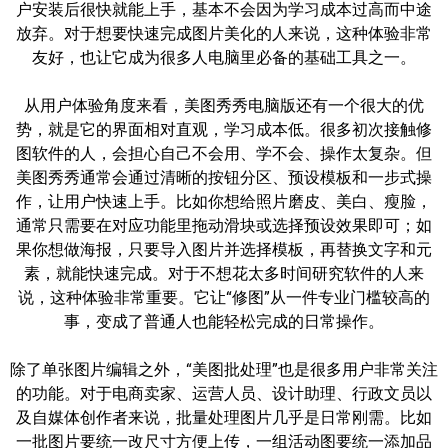
户安装后很快就能上手，基本不会因为学习成本过高而中途
放弃。对于想要快速完成图片美化的人来说，这种体验非常
友好，也让它成为很多人电脑里必备的基础工具之一。
从用户体验角度来看，美图秀秀电脑版还有一个很大的优
势，就是它的界面相对直观，学习成本低。很多初次接触修
图软件的人，会担心自己不会用、学不会、操作太复杂。但
美图秀秀通常会通过清晰的按钮分区、预设模板和一步式操
作，让用户快速上手。比如你想给照片磨皮、美白、瘦脸，
通常只需要在对应功能里拖动滑块或选择预设效果即可；如
果你想做海报，只要导入图片并选择模板，再替换文字和元
素，就能快速完成。对于不想花太多时间研究软件的人来
说，这种体验非常重要。它让“修图”从一件专业门槛较高的
事，变成了普通人也能轻松完成的日常操作。
除了单张图片编辑之外，“美图批处理”也是很多用户非常关注
的功能。对于电商卖家、运营人员、设计助理、行政文员以
及自媒体创作者来说，批量处理图片几乎是日常刚需。比如
一批图片要统一改尺寸方便上传，一组活动图要统一添加品