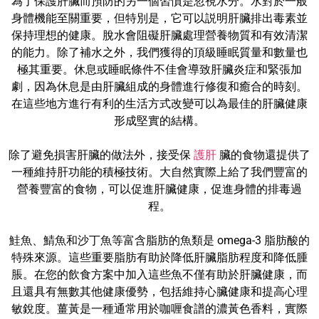
為了保護肝臟而預防的另一個習慣是忽視水分。水對於一般
身體機能至關重要，但特別是，它可以説明肝臟排出毒素並
保持理想的健康。脫水會阻礙肝臟處理營養物質和有效清潔
的能力。除了補水之外，我們獲得的頂級睡眠質量和數量也
極其重要。休息或睡眠條件不佳會導致肝臟炎症和緊張加
劇，因為休息是由肝臟組成的身體進行修復和癒合的時刻。
在這些地方進行有利的生活方式改變可以為最佳的肝臟健康
形成堅實的結構。
除了避免損害肝臟的做法外，接受保
護肝
臟的食物還提供了
一種維持肝功能的積極技術。大自然實際上給了我們豐富的
營養豐富的食物，可以促進肝臟健康，促進身體的排毒過
程。
鮭魚、鯖魚和沙丁魚等富含脂肪的魚類是 omega-3 脂肪酸的
特殊來源。這些重要脂肪有助於降低肝臟脂肪程度和降低腫
脹。在您的飲食方案中加入這些魚不僅有助於肝臟健康，而
且還具有無數其他健康優勢，包括維持心臟健康和提高心理
敏銳度。薑黃是一種通常用於咖喱食譜的濃黃色香料，實際