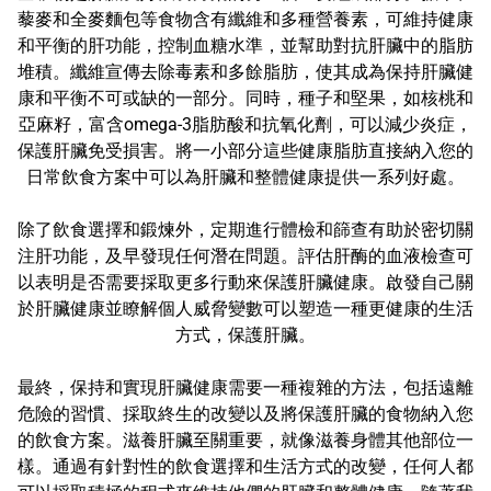
藜麥和全麥麵包等食物含有纖維和多種營養素，可維持健康
和平衡的肝功能，控制血糖水準，並幫助對抗肝臟中的脂肪
堆積。纖維宣傳去除毒素和多餘脂肪，使其成為保持肝臟健
康和平衡不可或缺的一部分。同時，種子和堅果，如核桃和
亞麻籽，富含omega-3脂肪酸和抗氧化劑，可以減少炎症，
保護肝臟免受損害。將一小部分這些健康脂肪直接納入您的
日常飲食方案中可以為肝臟和整體健康提供一系列好處。
除了飲食選擇和鍛煉外，定期進行體檢和篩查有助於密切關
注肝功能，及早發現任何潛在問題。評估肝酶的血液檢查可
以表明是否需要採取更多行動來保護肝臟健康。啟發自己關
於肝臟健康並瞭解個人威脅變數可以塑造一種更健康的生活
方式，保護肝臟。
最終，保持和實現肝臟健康需要一種複雜的方法，包括遠離
危險的習慣、採取終生的改變以及將保護肝臟的食物納入您
的飲食方案。滋養肝臟至關重要，就像滋養身體其他部位一
樣。通過有針對性的飲食選擇和生活方式的改變，任何人都