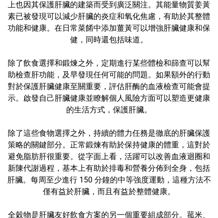
上也因其保護肝臟的建築而受到廣泛關注。其能量物質姜黃
素已被發現可以減少肝臟的炎症和氧化焦慮，有助於其整體
功能和健康。在日常菜餚中添加薑黃可以增強肝臟健康和保
健，同時還包括味道。
除了飲食選擇和鍛煉之外，定期進行某些體檢和篩查可以幫
助檢查肝功能，及早發現任何可能的問題。如果額外的行動
對於保護肝臟健康至關重要，評估肝酶的血液檢查可能會提
示。啟發自己肝臟健康並瞭解個人風險方面可以塑造更健康
的生活方式，保護肝臟。
除了這些食物選擇之外，持續的體力任務是徹底的肝臟保護
策略的關鍵部分。正常鍛煉有助於保持健康的體重，這對於
避免脂肪肝很重要。從字面上看，活躍可以改善血液迴圈和
新陳代謝過程，基本上有助於排毒和營養分佈到全身，包括
肝臟。每周至少進行 150 分鐘的中等強度運動，這種方法不
僅有益於肝臟，而且有益於整體健康。
全穀物是肝臟友好飲食方案的另一個重要組成部分。菰米、