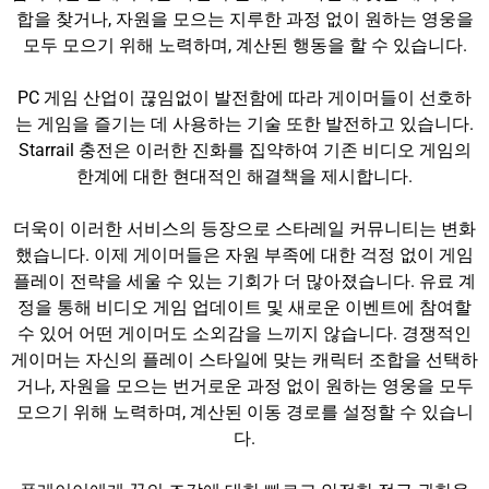
합을 찾거나, 자원을 모으는 지루한 과정 없이 원하는 영웅을
모두 모으기 위해 노력하며, 계산된 행동을 할 수 있습니다.
PC 게임 산업이 끊임없이 발전함에 따라 게이머들이 선호하
는 게임을 즐기는 데 사용하는 기술 또한 발전하고 있습니다.
Starrail 충전은 이러한 진화를 집약하여 기존 비디오 게임의
한계에 대한 현대적인 해결책을 제시합니다.
더욱이 이러한 서비스의 등장으로 스타레일 커뮤니티는 변화
했습니다. 이제 게이머들은 자원 부족에 대한 걱정 없이 게임
플레이 전략을 세울 수 있는 기회가 더 많아졌습니다. 유료 계
정을 통해 비디오 게임 업데이트 및 새로운 이벤트에 참여할
수 있어 어떤 게이머도 소외감을 느끼지 않습니다. 경쟁적인
게이머는 자신의 플레이 스타일에 맞는 캐릭터 조합을 선택하
거나, 자원을 모으는 번거로운 과정 없이 원하는 영웅을 모두
모으기 위해 노력하며, 계산된 이동 경로를 설정할 수 있습니
다.