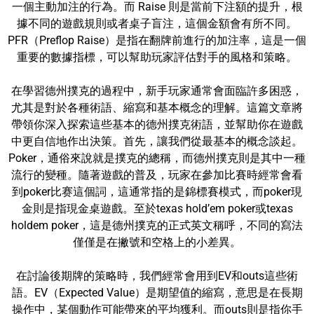
一個主動加注的行為。而 Raise 則是當前下注額的提升，根
據不同的遊戲規則或者桌子盲注，這個金額會有所不同。
PFR（Preflop Raise）是指在翻牌前進行的加注率，這是一個
重要的數據指標，可以幫助玩家評估對手的風格和策略。
在學習德州撲克的過程中，新手玩家通常會面臨許多困惑，
尤其是對於各種術語、縮寫和基本概念的理解。這篇文章將
帶領你深入探索這些基本的德州撲克術語，並幫助你在遊戲
中更自信地作出決策。首先，讓我們從最基本的概念談起。
Poker，通俗來說就是撲克的總稱，而德州撲克則是其中一種
流行的變種。隨著遊戲的普及，玩家在參加比賽時經常會看
到poker比赛這個詞，這通常指的是錦標賽模式，而poker現
金則是指現金桌遊戲。至於texas hold’em poker或texas
holdem poker，這是德州撲克的正式英文稱呼，不同的寫法
僅僅是在撇號和空格上的小差異。
在討論後期牌的策略時，我們經常會用到EV和outs這些術
語。EV（Expected Value）是期望值的縮寫，意思是在長期
操作中，某個動作可能帶來的平均獲利。而outs則是指你手