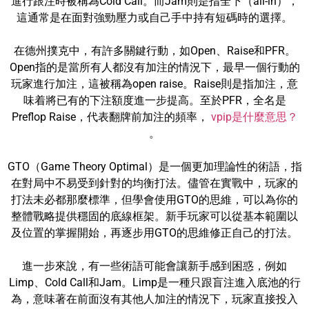
進行跟注時被稱為Cold Call。而Jam則是指全下（all-in），
這通常是在面對強勁壓力或自己手中持有短碼時的選擇。
在德州撲克中，有許多關鍵行動，如Open、Raise和PFR。
Open指的是當所有人都沒有加注的情況下，最早一個行動的
玩家進行加注，這被稱為open raise。Raise則是指加注，意
味着將已有的下注額度進一步提高。至於PFR，全名是
Preflop Raise，代表翻牌前加注的頻率，
vpip是什麼意思？
。
GTO（Game Theory Optimal）是一個更加理論性的術語，指
在對局中不易受到針對的均衡打法。儘管在實戰中，玩家的
打法未必都那麼標準，但學會使用GTO的思維，可以為你的
整體戰略提供穩固的底線框架。新手玩家可以從基本範圍以
及位置的掌握開始，再逐步用GTO的思維修正自己的打法。
進一步來說，有一些術語可能會讓新手感到困惑，例如
Limp、Cold Call和Jam。Limp是一種只跟盲注進入底池的行
為，意味著在前面沒有其他人加注的情況下，玩家直接投入