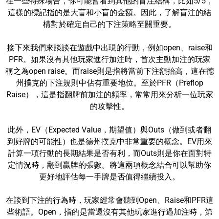
在一些特殊場合，你可能會看到其他的盲注結構，比如5/5，
這樣的標記指的是大盲和小盲的金額。因此，了解盲注的結
構對於確定自己的下注策略至關重要。
接下來我們來談談在遊戲中出現的行動，例如open、raise和
PFR。如果沒有其他玩家進行加注時，首次主動加注的玩家
稱之為open raise。而raise則是指將當前下注額抬高，這在德
州撲克的下注規則中佔有重要地位。至於PFR（Preflop
Raise），這是指翻牌前加注的頻率，常常用來分析一位玩家
的攻擊性。
此外，EV（Expected Value，期望值）與Outs（做到或者翻
到好牌的可能性）也是德州撲克中非常重要的概念。EV用來
計算一項行動的長期結果是否有利，而Outs則是你在面對特
定情況時，翻到贏牌的張數。將這兩項概念結合可以幫助你
更好地評估每一手牌是否值得繼續投入。
在談到下注的行為時，玩家經常會聽到Open、Raise和PFR這
些術語。Open，指的是當還沒有其他玩家進行過加注時，第