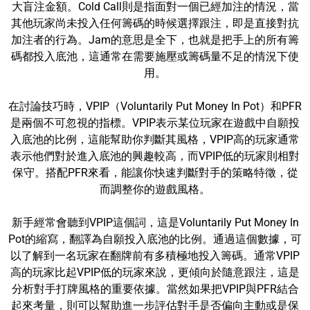
大盲注金額。Cold Call則是指面對一個已經加注的情況，當
其他玩家尚未投入任何籌碼的時候選擇跟注，即是直接對抗
加注者的行為。Jam的意思是全下，也就是把手上的所有籌
碼都投入底池，這通常在需要施壓或籌碼量不足的情況下使
用。
在討論技巧時，VPIP（Voluntarily Put Money In Pot）和PFR
是兩個不可忽視的指標。VPIP表示某位玩家在遊戲中自願投
入底池的比例，這能幫助你判斷其風格，VPIP高的玩家通常
表示他們對於進入底池的興趣較高，而VPIP低的玩家則相對
保守。搭配PFR來看，能讓你快速判斷對手的策略特徵，從
而調整你的遊戲風格。
新手經常會聽到VPIP這個詞，這是Voluntarily Put Money In
Pot的縮寫，翻譯為自願投入底池的比例。通過這個數據，可
以了解到一名玩家在翻牌前有多積極地投入籌碼。通常VPIP
高的玩家比起VPIP低的玩家來說，更傾向於隨意跟注，這是
分析對手打牌風格的重要依據。當然如果把VPIP與PFR結合
起來考量，則可以幫助進一步評估對手是否偏向主動或是保