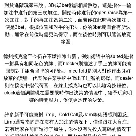
對於進階玩家來說，3B或3bet術語相當熟悉。這是指在一輪
加注中進行的第三次加注。開始時你進行的open raise為第一
次加注，對手的再加注為第二次，而若你在此時再次加注，
便是3bet。根據位置和對手的打法，你的3bet範圍會有所波
動，通常在前位時需更為保守，而在後位時則可以適當放寬
範圍。
德州撲克倫至今仍在不斷推陳出新，例如術語中的suited是指
一對具有相同花色的牌，而blocker則描述了手上的牌可能會
限制對手組合強牌的可能性。nice fold是別人對你作出良好
放棄的讚譽，代表你在某手牌中做出了理智的選擇。而dealer
則在撲克中指代荷官，在線上撲克時也可以比喻為按鈕位。
clock這個詞體現在需要限時作出決策的情境中，給予玩家明
確的時間壓力，促使更迅速的決策。
許多新手可能會對Limp、Cold Call及Jam等術語感到困惑。
Limp通常指的是在沒有人加注的情況下，僅僅跟注大盲注。
若有玩家在前面進行了加注，你在沒有先投入籌碼的情況下