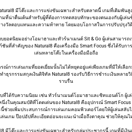
ูง Natural8 มีโต๊ะและการแข่งขันเฉพาะสำหรับตลาดนี้ เกมที่เดิมพัน
ที่น่าตื่นเต้นสำหรับผู้ที่ต้องการทดสอบทักษะของตนเองกับผู้เล่นชั
้งรางวัลตอบแทนและความท้าทาย โดยมอบโอกาสในการปรับปรุงวิ
บยอดนิยมอย่างโอมาฮาและทัวร์นาเมนต์ Sit & Go ผู้เล่นสามารถเปล
ันที่สำคัญของ Natural8 คือเครื่องมือ Smart Focus ซึ่งได้รับ
เล่นหลายโต๊ะในเครื่องมือมือถือ
ารเล่นเกมที่ยอดเยี่ยมนั้นไม่ได้หยุดอยู่แค่เพียงเกมที่มีให้เลื
ทำธุรกรรมสกุลเงินดิจิทัล Natural8 รองรับวิธีการชำระเงินหลายว
ราบรื่น
บที่ได้รับความนิยม เช่น ทัวร์นาเมนต์โอมาฮาและซิทแอนด์โก ผู้เล
่งในคุณสมบัติที่โดดเด่นของ Natural8 คืออุปกรณ์ Smart Focus 
ช่วยเพิ่มประสบการณ์การเล่นเกมคอมพิวเตอร์โดยให้ผู้เล่นสลับไป
นเกม ป๊อปอัปที่ละเอียดอ่อนจะแนะนำเมื่อถึงตาคุณ ช่วยให้คุณไ
ural8 มีโต๊ะและการแข่งขันเฉพาะสำหรับกลุ่มประชากรนี้ เกมที่มีเงินเดิ