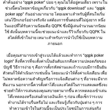
คำค้นอย่าง “qqpk poker” บ่อย ๆ คุณไม่ได้อยู่คนเดียว เพราะใน
ช่วงนี้คนไทยหาข้อมูลเกี่ยวกับ “qqpk download” และ “qqpk
poker app” กันอย่างมากมาย โดยเฉพาะสำหรับผู้ที่สนใจเริ่ม
เล่นโป๊กเกอร์อย่างจริงจัง แต่ต้องการขั้นตอนที่ไม่ยุ่งยาก หนึ่ง
ในแอปที่ได้รับความนิยมคือ QQPK ซึ่งมีผู้เล่นจำนวนมากนิยม
ใช้ ดังนั้นบทความนี้จะช่วยแนะนำและรีวิวเกี่ยวกับ QQPK ใน
สไตล์ที่เข้าใจง่าย เหมาะสำหรับการนำไปใช้เป็นบทความ
ภายนอก
เมื่อคุณสามารถเข้าสู่ระบบได้แล้วและทำการ “qqpk poker
login” สิ่งที่ควรที่จะตั้งค่าเป็นอันดับแรกคือความปลอดภัยของ
บัญชี วิธีการง่าย ๆ คือการตั้งรหัสผ่านและถ้าระบบมีการยืนยัน
ตัวตนก็ให้ดำเนินการเช่นนั้น โดยแนะนำให้ตั้งค่าแจ้งเตือน เพื่อ
ไม่พลาดข้อความสำคัญหรือการแจ้งเตือนต่าง ๆ ที่อาจจะมีจาก
ทีมงาน นอกจากนี้ควรตั้งค่าโต๊ะและสไตล์ในการแสดงผลซึ่งจะ
ช่วยทำให้การเล่นของคุณสบายตามากขึ้น ควรทดลองเข้าเล่น
โต๊ะทดลองหรือเล่นด้วยวงเงินเล็ก ๆ ก่อน เพื่อเช็กว่าระบบ
ทำงานได้ราบรื่นหรือไม่ และเรียนรู้เกี่ยวกับปุ่มต่าง ๆ การ
ทำความเข้าใจในส่วนนี้จะเป็นประโยชน์ในการเล่นจริง