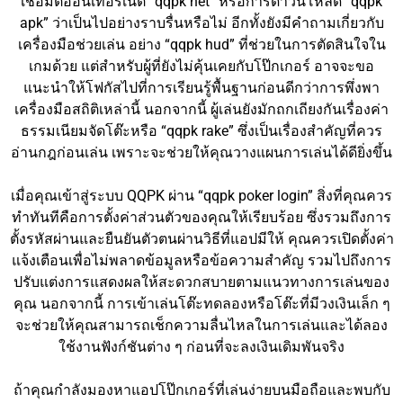
เชื่อมต่ออินเทอร์เน็ต “qqpk net” หรือการดาวน์โหลด “qqpk
apk” ว่าเป็นไปอย่างราบรื่นหรือไม่ อีกทั้งยังมีคำถามเกี่ยวกับ
เครื่องมือช่วยเล่น อย่าง “qqpk hud” ที่ช่วยในการตัดสินใจใน
เกมด้วย แต่สำหรับผู้ที่ยังไม่คุ้นเคยกับโป๊กเกอร์ อาจจะขอ
แนะนำให้โฟกัสไปที่การเรียนรู้พื้นฐานก่อนดีกว่าการพึ่งพา
เครื่องมือสถิติเหล่านี้ นอกจากนี้ ผู้เล่นยังมักถกเถียงกันเรื่องค่า
ธรรมเนียมจัดโต๊ะหรือ “qqpk rake” ซึ่งเป็นเรื่องสำคัญที่ควร
อ่านกฎก่อนเล่น เพราะจะช่วยให้คุณวางแผนการเล่นได้ดียิ่งขึ้น
เมื่อคุณเข้าสู่ระบบ QQPK ผ่าน “qqpk poker login” สิ่งที่คุณควร
ทำทันทีคือการตั้งค่าส่วนตัวของคุณให้เรียบร้อย ซึ่งรวมถึงการ
ตั้งรหัสผ่านและยืนยันตัวตนผ่านวิธีที่แอปมีให้ คุณควรเปิดตั้งค่า
แจ้งเตือนเพื่อไม่พลาดข้อมูลหรือข้อความสำคัญ รวมไปถึงการ
ปรับแต่งการแสดงผลให้สะดวกสบายตามแนวทางการเล่นของ
คุณ นอกจากนี้ การเข้าเล่นโต๊ะทดลองหรือโต๊ะที่มีวงเงินเล็ก ๆ
จะช่วยให้คุณสามารถเช็กความลื่นไหลในการเล่นและได้ลอง
ใช้งานฟังก์ชันต่าง ๆ ก่อนที่จะลงเงินเดิมพันจริง
ถ้าคุณกำลังมองหาแอปโป๊กเกอร์ที่เล่นง่ายบนมือถือและพบกับ