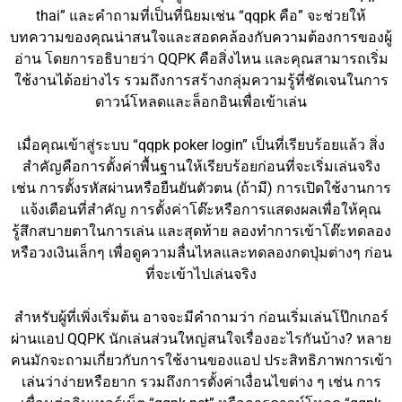
thai” และคำถามที่เป็นที่นิยมเช่น “qqpk คือ” จะช่วยให้
บทความของคุณน่าสนใจและสอดคล้องกับความต้องการของผู้
อ่าน โดยการอธิบายว่า QQPK คือสิ่งไหน และคุณสามารถเริ่ม
ใช้งานได้อย่างไร รวมถึงการสร้างกลุ่มความรู้ที่ชัดเจนในการ
ดาวน์โหลดและล็อกอินเพื่อเข้าเล่น
เมื่อคุณเข้าสู่ระบบ “qqpk poker login” เป็นที่เรียบร้อยแล้ว สิ่ง
สำคัญคือการตั้งค่าพื้นฐานให้เรียบร้อยก่อนที่จะเริ่มเล่นจริง
เช่น การตั้งรหัสผ่านหรือยืนยันตัวตน (ถ้ามี) การเปิดใช้งานการ
แจ้งเตือนที่สำคัญ การตั้งค่าโต๊ะหรือการแสดงผลเพื่อให้คุณ
รู้สึกสบายตาในการเล่น และสุดท้าย ลองทำการเข้าโต๊ะทดลอง
หรือวงเงินเล็กๆ เพื่อดูความลื่นไหลและทดลองกดปุ่มต่างๆ ก่อน
ที่จะเข้าไปเล่นจริง
สำหรับผู้ที่เพิ่งเริ่มต้น อาจจะมีคำถามว่า ก่อนเริ่มเล่นโป๊กเกอร์
ผ่านแอป QQPK นักเล่นส่วนใหญ่สนใจเรื่องอะไรกันบ้าง? หลาย
คนมักจะถามเกี่ยวกับการใช้งานของแอป ประสิทธิภาพการเข้า
เล่นว่าง่ายหรือยาก รวมถึงการตั้งค่าเงื่อนไขต่าง ๆ เช่น การ