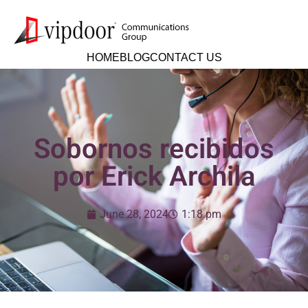
HOME
BLOG
CONTACT US
Sobornos recibidos
por Erick Archila
June 28, 2024
1:18 pm