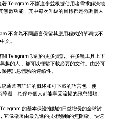
Telegram 不斷進步並根據使用者需求解決地
探索其無數功能，其中每次升級的目標都是微調個人
gram 不會為不同語言保留其應用程式的單獨或不
中文。
Telegram 功能的更多資訊、在多種工具上下
興趣的人，都可以輕鬆下載必要的文件。由於可
可以保持訊息體驗的連續性。
些系統通常有詳細的概述和可下載的語言包，使
理和技術障礙，確保每個人都能享受流暢的訊息體驗。
elegram 的基本保證推動的日益增長的全球討
發展，它像徵著由最先進的技術驅動的無阻礙、快速