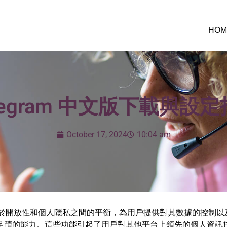
HOM
legram 中文版下載與設
October 17, 2024
10:04 am
方法基於開放性和個人隱私之間的平衡，為用戶提供對其數據的控
足蹟的能力。這些功能引起了用戶對其他平台上領先的個人資訊