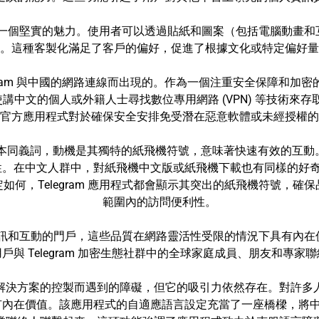
驗是另一個堅實的魅力。使用者可以透過貼紙和圖案（包括電腦動
。這種客製化滿足了客戶的偏好，促進了根據文化或特定偏好量
elegram 與中國的網路連線而出現的。作為一個注重安全保障和加密
文的個人或外籍人士尋找數位專用網路 (VPN) 等技術來存取和
官方應用程式對於確保安全安排免受潛在惡意軟體或未經授權的
俗基本同義詞，動機是其獨特的紙飛機符號，意味著快速有效的互動。這
在中文人群中，對紙飛機中文版或紙飛機下載也有同樣的好奇心，這
何，Telegram 應用程式都會顯示其突出的紙飛機符號，
範圍內的訪問便利性。
查的資訊和互動的門戶，這些品質在網路靈活性受限的情況下具有
戶與 Telegram 加密生態社群中的全球家庭成員、朋友和專家
網路解決方案的控製而遇到的障礙，但它的吸引力依然存在。對許多人來
在價值。該應用程式的自適應語言設定充當了一座橋樑，將中文用戶