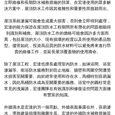
立即維修和長期防水補救措施的預算。在宏達使用的眾多解
決方案中，屋頂防水工作因其複雜性和重要性而脫穎而出。
屋頂系統滲漏可能會造成重大損害，否則會立即得到處理，
宏達的能力保證在屋頂防水工程期間所有潛在的問題都能得
到識別和補救。屋頂防水工作的價格可能會因許多方面而
異，包括屋頂的大小、現有損壞的程度以及所使用的產品類
型。儘管如此，投資高品質的防水材料可以避免將來進行昂
貴的維修工作，並延長屋頂覆蓋物的使用壽命。
除了屋頂工程，宏達也擅長處理室內防水，如淋浴間、浴室
滲漏等。衛浴防水服務對於防止地板、牆壁和周圍空間遭受
水損害至關重要。由於經常使用和存在水，馬桶特別容易漏
水，因此馬桶防水成為至關重要的服務。浴室中的圓柱管是
常見的洩漏源，宏達團隊在有效識別和修復這些問題方面擁
有豐富的知識。
外牆滴水是宏達的另一個亮點。外牆表面暴露在外，容易滲
水，導致建築損壞和黴菌生長。宏達的外牆防水補救措施旨