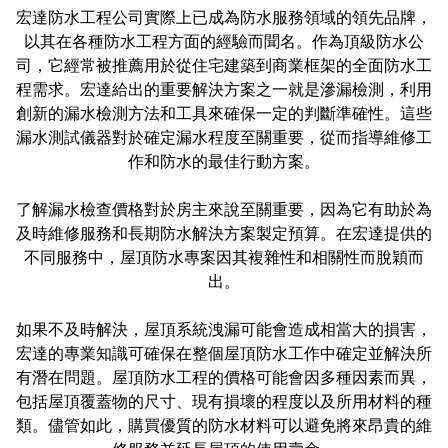
宏達防水工程公司實際上已成為防水服務領域的領先品牌，
以其在各種防水工程方面的經驗而聞名。作為頂級防水公
司，它經常被推薦用於從住宅建築到商業框架的全面防水工
程需求。宏達給出的重要解決方案之一就是滲漏檢測，利用
創新的漏水檢測方法和工具來確保一定的判斷準確性。這些
漏水測試儀器對於確定漏水程度至關重要，從而指導維修工
作和防水的最佳行動方案。
了解漏水檢查價格對於房主來說至關重要，因為它有助於為
及時維修服務和長期防水解決方案製定預算。在宏達提供的
不同服務中，屋頂防水專案因其複雜性和相關性而脫穎而
出。
如果不及時解決，屋頂系統洩漏可能會造成相當大的損害，
宏達的專業知識可確保在整個屋頂防水工作中確定並解決所
有潛在問題。屋頂防水工程的價格可能會因多種因素而異，
包括屋頂覆蓋物的尺寸、現有損壞的程度以及所用材料的種
類。儘管如此，購買優質的防水材料可以避免將來昂貴的維