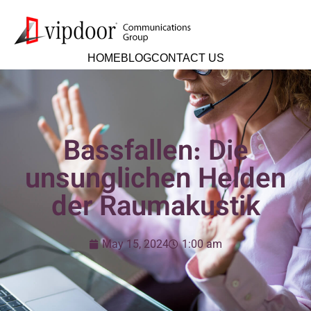
HOME
BLOG
CONTACT US
Bassfallen: Die
unsunglichen Helden
der Raumakustik
May 15, 2024
1:00 am