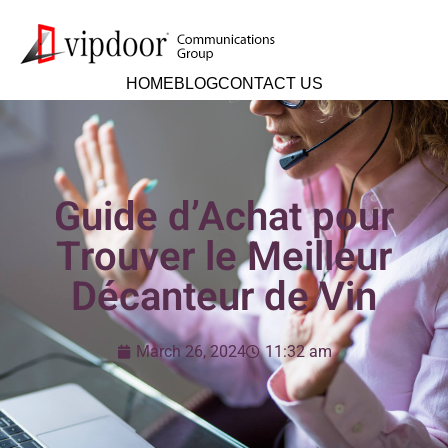
HOME
BLOG
CONTACT US
Guide d’Achat pour
Trouver le Meilleur
Décanteur de Vin
March 26, 2024
11:32 am