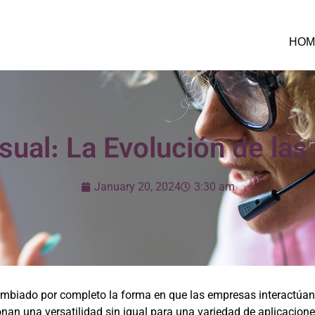
HOM
sual: La Evolución de las
January 20, 2024
3:30 am
ambiado por completo la forma en que las empresas interactúan 
nan una versatilidad sin igual para una variedad de aplicacion