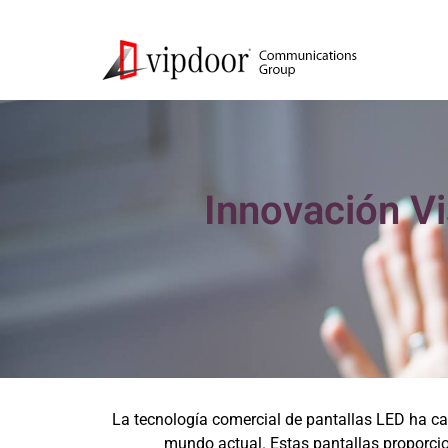
Innovación Vi
La tecnología comercial de pantallas LED ha c
mundo actual. Estas pantallas proporcio