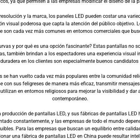
ficos, ya que permiten a las empresas modificar el diseño de la 
resolución y la marca, los paneles LED pueden costar una varie
n visual poderosa que capta la atención del público objetivo.
e son cada vez más comunes en entornos comerciales que busca
vas y por qué es una opción fascinante? Estas pantallas no sol
s, también brindan a los espectadores una experiencia visual i
 duradera en los clientes son especialmente buenos candidatos p
as se han vuelto cada vez más populares entre la comunidad rel
e con sus feligreses de manera más eficaz, transmitir mensajes c
utilizan en entornos religiosos para mejorar la visibilidad y da
contemporáneo.
a producción de pantallas LED, y sus fábricas de pantallas LED
ntado constantemente, y las empresas de todo el mundo depend
ibles. Para las empresas que buscan un equilibrio entre calidad 
ionar una fábrica de pantallas LED en China puede resultar intel