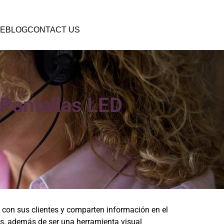
E
BLOG
CONTACT US
 Pantallas LED
con sus clientes y comparten información en el
es, además de ser una herramienta visual