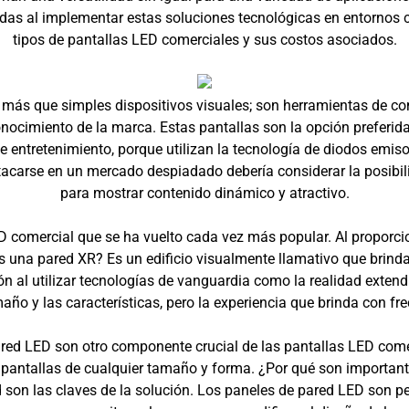
das al implementar estas soluciones tecnológicas en entornos c
tipos de pantallas LED comerciales y sus costos asociados.
más que simples dispositivos visuales; son herramientas de co
onocimiento de la marca. Estas pantallas son la opción preferi
e entretenimiento, porque utilizan la tecnología de diodos emis
acarse en un mercado despiadado debería considerar la posibilid
para mostrar contenido dinámico y atractivo.
D comercial que se ha vuelto cada vez más popular. Al proporcion
 es una pared XR? Es un edificio visualmente llamativo que brin
ón al utilizar tecnologías de vanguardia como la realidad extendi
ño y las características, pero la experiencia que brinda con frec
red LED son otro componente crucial de las pantallas LED com
 pantallas de cualquier tamaño y forma. ¿Por qué son importan
ad son las claves de la solución. Los paneles de pared LED son 