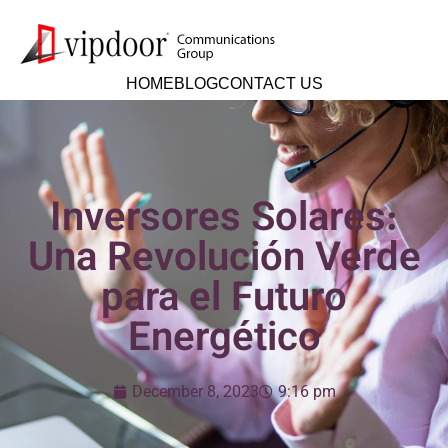
HOME
BLOG
CONTACT US
Inversores Solares:
Una Revolución Verde
para el Futuro
Energético
December 8, 2023
9:16 pm