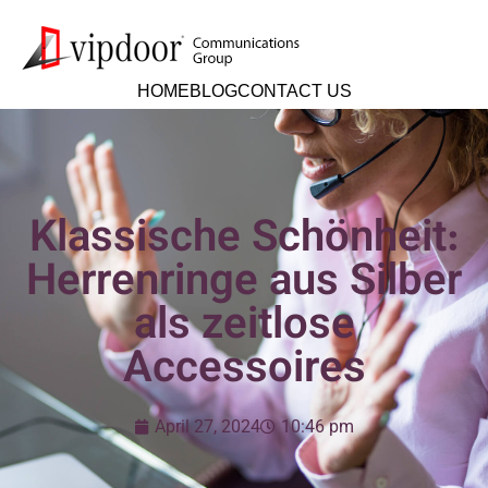
HOME
BLOG
CONTACT US
Klassische Schönheit:
Herrenringe aus Silber
als zeitlose
Accessoires
April 27, 2024
10:46 pm