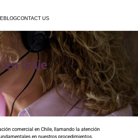
E
BLOG
CONTACT US
 en Izaje
ción comercial en Chile, llamando la atención
fundamentales en nuestros procedimientos,