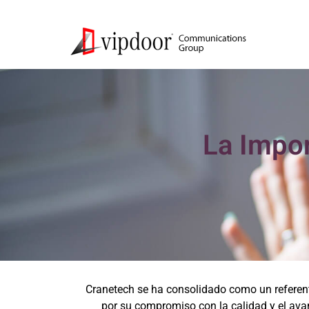
La Impor
Cranetech se ha consolidado como un referent
por su compromiso con la calidad y el av