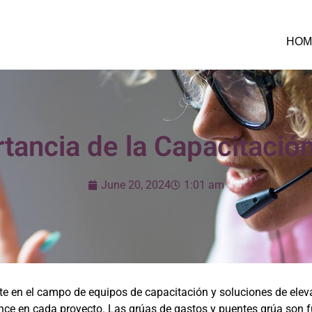
HOM
tancia de la Capacitación
June 20, 2024
1:01 am
e en el campo de equipos de capacitación y soluciones de eleva
ance en cada proyecto. Las grúas de gastos y puentes grúa son 